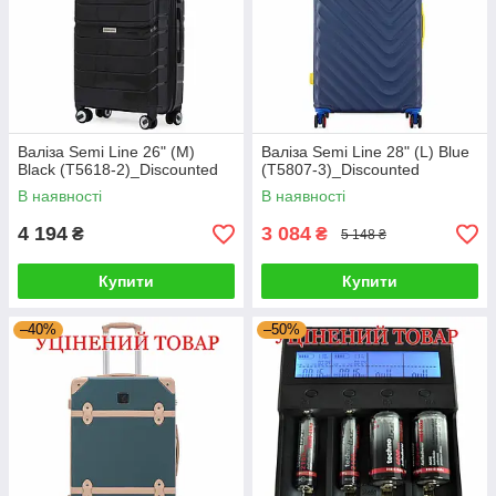
Валіза Semi Line 26" (M)
Валіза Semi Line 28" (L) Blue
Black (T5618-2)_Discounted
(T5807-3)_Discounted
В наявності
В наявності
4 194
3 084
₴
₴
5 148 ₴
Купити
Купити
–40%
–50%