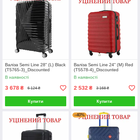
Валіза Semi Line 28" (L) Black
Валіза Semi Line 24" (M) Red
(T5765-3)_Discounted
(T5578-4)_Discounted
В наявності
В наявності
3 678
2 532
₴
₴
6 124 ₴
3 168 ₴
Купити
Купити
–40%