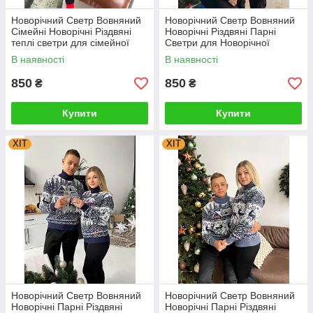
Новорічний Светр Вовняний
Новорічний Светр Вовняний
Сімейні Новорічні Різдвяні
Новорічні Різдвяні Парні
теплі светри для сімейної
Светри для Новорічної
фотосесії Туреччина
сімейної фотосесії
В наявності
В наявності
850
850
₴
₴
Купити
Купити
ХІТ
ХІТ
Новорічний Светр Вовняний
Новорічний Светр Вовняний
Новорічні Парні Різдвяні
Новорічні Парні Різдвяні