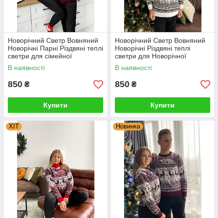
Новорічний Светр Вовняний
Новорічний Светр Вовняний
Новорічні Парні Різдвяні теплі
Новорічні Різдвяні теплі
светри для сімейної
светри для Новорічної
фотосесії Туреччина
сімейної фотосесії
В наявності
В наявності
850
850
₴
₴
Купити
Купити
ХІТ
Новинка