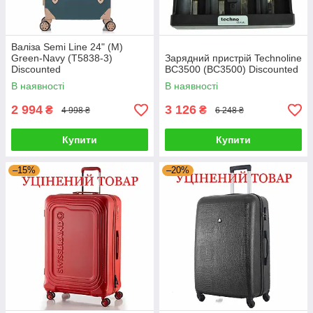
Валіза Semi Line 24" (M)
Green-Navy (T5838-3)
Зарядний пристрій Technoline
Discounted
BC3500 (BC3500) Discounted
В наявності
В наявності
2 994
3 126
₴
₴
4 998 ₴
6 248 ₴
Купити
Купити
–15%
–20%