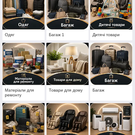
Одяг
Багаж 1
Дитячі товари
Матеріали для
Товари для дому
Багаж
ремонту