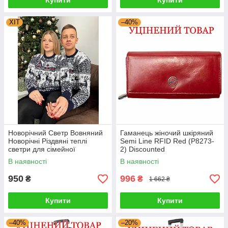
Купити
Купити
ХІТ
–40%
Новорічний Светр Вовняний
Гаманець жіночий шкіряний
Новорічні Різдвяні теплі
Semi Line RFID Red (P8273-
светри для сімейної
2) Discounted
фотосесії 4XL, 5XL
В наявності
В наявності
950
996
₴
₴
1 662 ₴
Купити
Купити
–40%
–20%