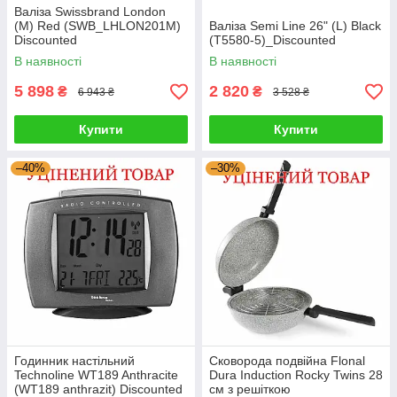
Валіза Swissbrand London
(M) Red (SWB_LHLON201M)
Валіза Semi Line 26" (L) Black
Discounted
(T5580-5)_Discounted
В наявності
В наявності
5 898
2 820
₴
₴
6 943 ₴
3 528 ₴
Купити
Купити
–40%
–30%
Годинник настільний
Сковорода подвійна Flonal
Technoline WT189 Anthracite
Dura Induction Rocky Twins 28
(WT189 anthrazit) Discounted
см з решіткою