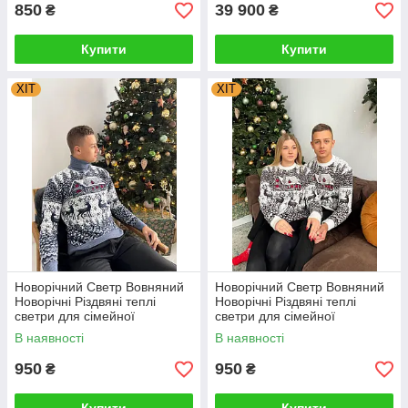
850
39 900
₴
₴
Купити
Купити
ХІТ
ХІТ
Новорічний Светр Вовняний
Новорічний Светр Вовняний
Новорічні Різдвяні теплі
Новорічні Різдвяні теплі
светри для сімейної
светри для сімейної
фотосесії 4XL, 5XL
фотосесії 4XL, 5XL
В наявності
В наявності
950
950
₴
₴