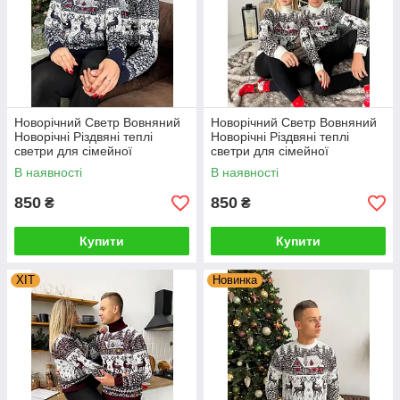
Новорічний Светр Вовняний
Новорічний Светр Вовняний
Новорічні Різдвяні теплі
Новорічні Різдвяні теплі
светри для сімейної
светри для сімейної
фотосесії
фотосесії Туреччина
В наявності
В наявності
850
850
₴
₴
Купити
Купити
ХІТ
Новинка