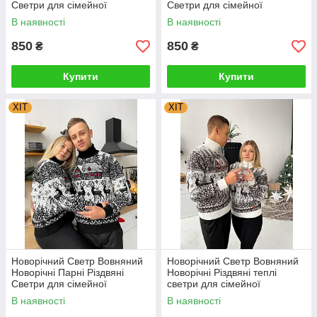
Светри для сімейної
Светри для сімейної
фотосесії Туреччина
фотосесії Туреччина
В наявності
В наявності
850
850
₴
₴
Купити
Купити
ХІТ
ХІТ
Новорічний Светр Вовняний
Новорічний Светр Вовняний
Новорічні Парні Різдвяні
Новорічні Різдвяні теплі
Светри для сімейної
светри для сімейної
фотосесії Туреччина
фотосесії 4XL, 5XL
В наявності
В наявності