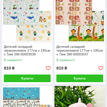
Дитячий складний
Дитячий складний
термокилимок 177см х 195см
термокилимок 177см х 195см
х 7мм SW-00003036
х 7мм SW-00003037
В наявності
В наявності
810
810
₴
₴
Купити
Купити