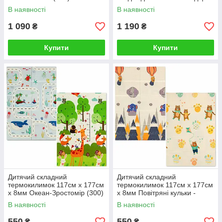
00000165
Ростомір" 200х180х1см (248)
В наявності
В наявності
SW-00000166
1 090
1 190
₴
₴
Купити
Купити
Дитячий складний
Дитячий складний
термокилимок 117см х 177см
термокилимок 117см х 177см
х 8мм Океан-Зростомір (300)
х 8мм Повітряні кульки -
SW-00003030
Ведмедики (301) SW-
В наявності
В наявності
00003031
550
550
₴
₴