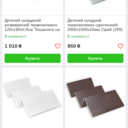
Дитячий складаний
Дитячий складний
розвиваючий термокилимок
термокилимок однотонний
120х180х0,8см "Кошенята на
2000х1500х10мм Сірий (299)
риболовлі | Цуценята" (275)
SW-00001187
В наявності
В наявності
SW-00001318
1 010
950
₴
₴
Купити
Купити