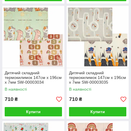
Дитячий складний
Дитячий складний
термокилимок 147cм х 196см
термокилимок 147cм х 196см
х 7мм SW-00003034
х 7мм SW-00003035
В наявності
В наявності
710
710
₴
₴
Купити
Купити