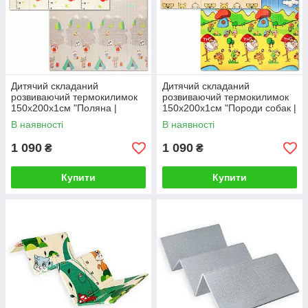
Дитячий складаний
Дитячий складаний
розвиваючий термокилимок
розвиваючий термокилимок
150х200х1см "Поляна |
150х200х1см "Породи собак |
Зростомір" (278) SW-
Цуценята" (274) SW-
В наявності
В наявності
00000848
00001313
1 090
1 090
₴
₴
Купити
Купити