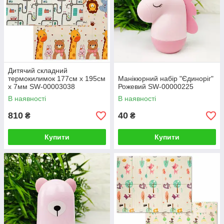
Дитячий складний
термокилимок 177см х 195см
Манікюрний набір "Єдиноріг"
х 7мм SW-00003038
Рожевий SW-00000225
В наявності
В наявності
810
40
₴
₴
Купити
Купити