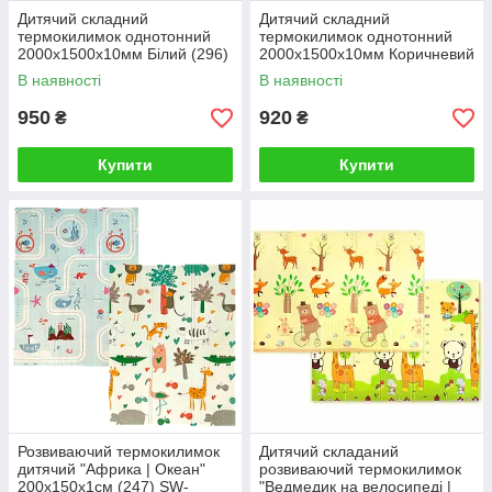
Дитячий складний
Дитячий складний
термокилимок однотонний
термокилимок однотонний
2000х1500х10мм Білий (296)
2000х1500х10мм Коричневий
SW-00001188
(298) SW-00001189
В наявності
В наявності
950
920
₴
₴
Купити
Купити
Розвиваючий термокилимок
Дитячий складаний
дитячий "Африка | Океан"
розвиваючий термокилимок
200х150х1см (247) SW-
"Ведмедик на велосипеді |