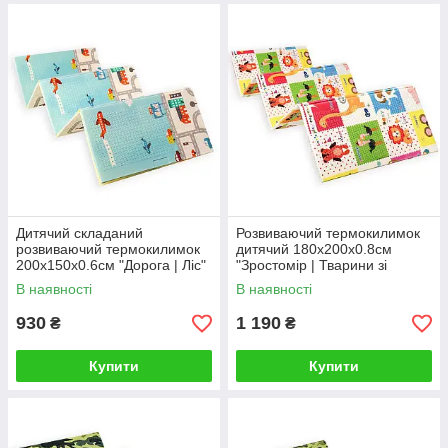
Дитячий складаний
Розвиваючий термокилимок
розвиваючий термокилимок
дитячий 180х200х0.8см
200х150х0.6см "Дорога | Ліс"
"Зростомір | Тварини зі
(235) SW-00000155
словами" (266) SW-00000893
В наявності
В наявності
930
1 190
₴
₴
Купити
Купити