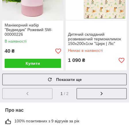
Манікюрний набір
"Ведмедик" Рожевий SW-
00000226
Дитячий складаний
розвиваючий термокилимок
В наявності
150х200х1см "Цирк | Ліс"
(270) SW-00000867
40
Немає в наявності
₴
1 090
₴
Купити
Показати ще
1
/ 2
Про нас
100% позитивних з 9 відгуків за рік