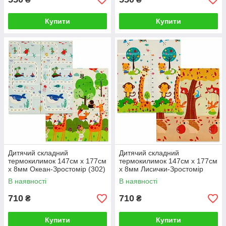
Купити
Купити
Дитячий складний
Дитячий складний
термокилимок 147см х 177см
термокилимок 147см х 177см
х 8мм Океан-Зростомір (302)
х 8мм Лисички-Зростомір
SW-00003032
(303) SW-00003033
В наявності
В наявності
710
710
₴
₴
Купити
Купити