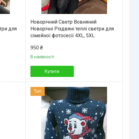
Новорічний Светр Вовняний
етри для
Новорічні Різдвяні теплі светри для
сімейної фотосесії 4XL, 5XL
950 ₴
В наявності
Купити
Топ