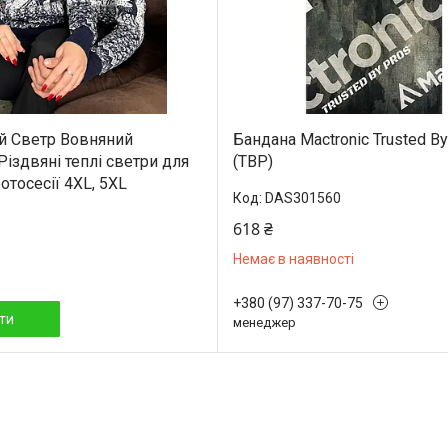
й Светр Вовняний
Бандана Mactronic Trusted By
Різдвяні теплі светри для
(TBP)
отосесії 4XL, 5XL
DAS301560
618 ₴
Немає в наявності
+380 (97) 337-70-75
ти
менеджер