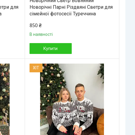
Новорічний Светр Вовняний
етри для
Новорічні Парні Різдвяні Светри для
а
сімейної фотосесії Туреччина
850 ₴
В наявності
Купити
ХІТ