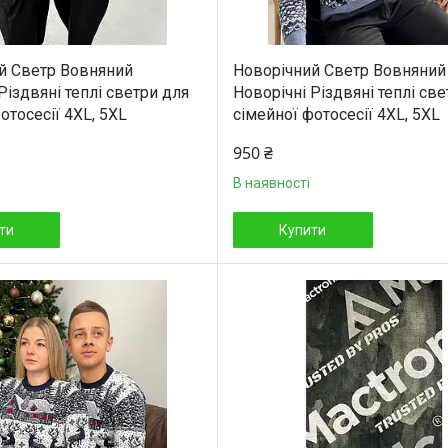
й Светр Вовняний
Новорічний Светр Вовняний
Різдвяні теплі светри для
Новорічні Різдвяні теплі св
отосесії 4XL, 5XL
сімейної фотосесії 4XL, 5XL
950 ₴
В наявності
ти
Купити