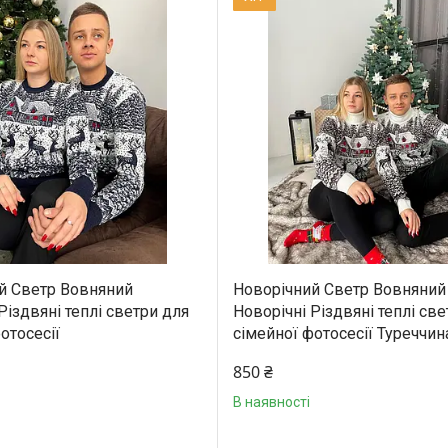
й Светр Вовняний
Новорічний Светр Вовняний
Різдвяні теплі светри для
Новорічні Різдвяні теплі св
отосесії
сімейної фотосесії Туреччин
850 ₴
В наявності