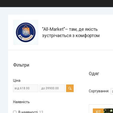
"All-Мarket"– там, де якість
зустрічається з комфортом
Фільтри
Одяг
Ціна
Наявність
ХІТ
В наявності
13