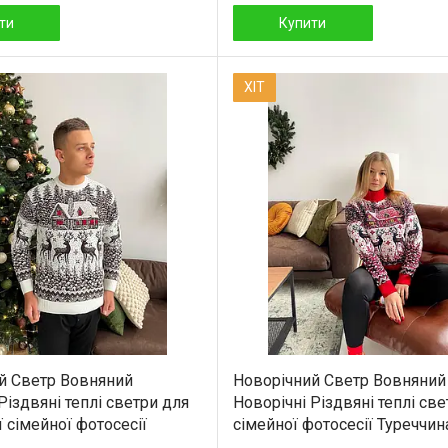
ти
Купити
ХІТ
й Светр Вовняний
Новорічний Светр Вовняний
Різдвяні теплі светри для
Новорічні Різдвяні теплі св
 сімейної фотосесії
сімейної фотосесії Туреччин