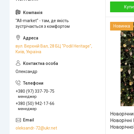
Купи
"All-market" - там, де якість
Новинка
зустрічається з комфортом
вул. Верхній Вал, 28 БЦ "Podil Heritage",
Київ, Україна
Олександр
+380 (97) 337-70-75
менеджер
+380 (50) 942-17-66
менеджер
Новорічни
Новорічні 
Новорічної
oleksandr-72@ukr.net