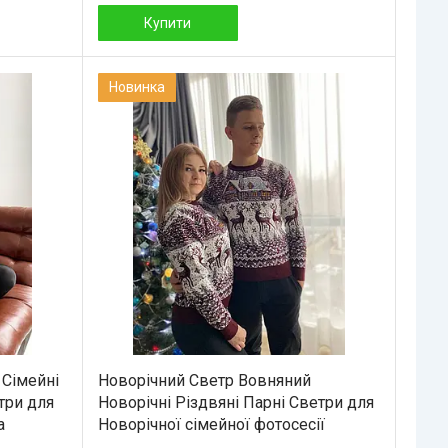
Купити
Новинка
 Сімейні
Новорічний Светр Вовняний
етри для
Новорічні Різдвяні Парні Светри для
а
Новорічної сімейної фотосесії