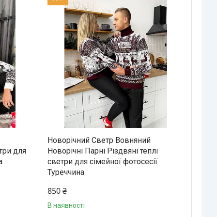
Новорічний Светр Вовняний
етри для
Новорічні Парні Різдвяні теплі
а
светри для сімейної фотосесії
Туреччина
850 ₴
В наявності