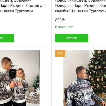
й Светр Вовняний
Новорічний Светр Вовняний
Парні Різдвяні Светри для
Новорічні Парні Різдвяні Св
отосесії Туреччина
сімейної фотосесії Туреччин
850 ₴
В наявності
ти
Купити
ХІТ