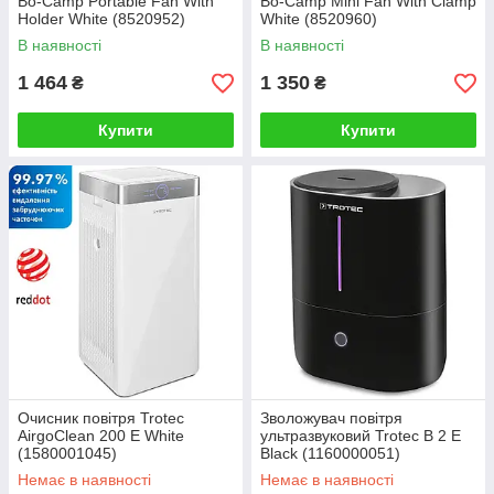
Bo-Camp Portable Fan With
Bo-Camp Mini Fan With Clamp
Holder White (8520952)
White (8520960)
В наявності
В наявності
1 464
1 350
₴
₴
Купити
Купити
Очисник повітря Trotec
Зволожувач повітря
AirgoClean 200 E White
ультразвуковий Trotec B 2 E
(1580001045)
Black (1160000051)
Немає в наявності
Немає в наявності