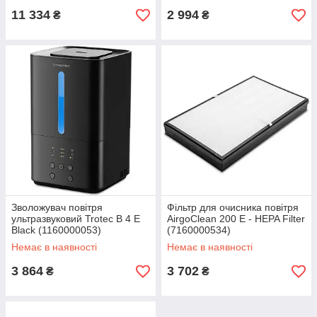
11 334
2 994
₴
₴
Зволожувач повітря
Фільтр для очисника повітря
ультразвуковий Trotec B 4 E
AirgoClean 200 E - HEPA Filter
Black (1160000053)
(7160000534)
Немає в наявності
Немає в наявності
3 864
3 702
₴
₴