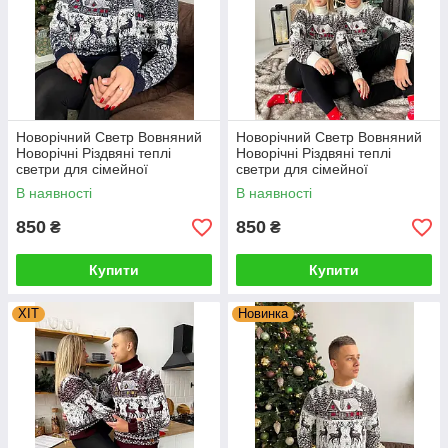
Новорічний Светр Вовняний
Новорічний Светр Вовняний
Новорічні Різдвяні теплі
Новорічні Різдвяні теплі
светри для сімейної
светри для сімейної
фотосесії
фотосесії Туреччина
В наявності
В наявності
850
850
₴
₴
Купити
Купити
ХІТ
Новинка