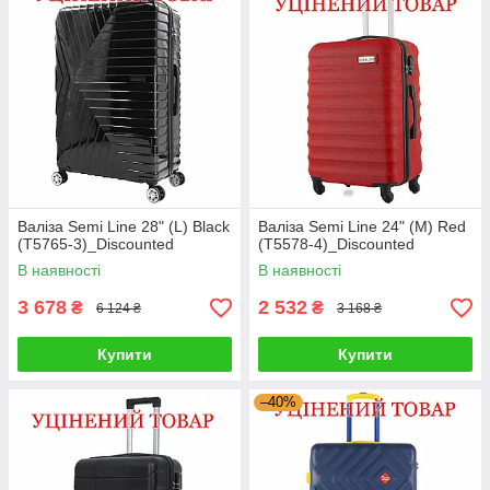
Валіза Semi Line 28" (L) Black
Валіза Semi Line 24" (M) Red
(T5765-3)_Discounted
(T5578-4)_Discounted
В наявності
В наявності
3 678
2 532
₴
₴
6 124 ₴
3 168 ₴
Купити
Купити
–40%