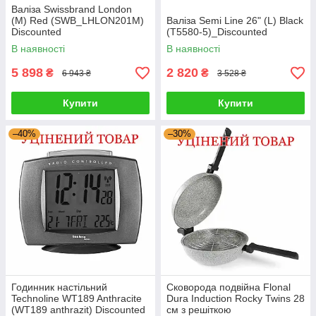
Валіза Swissbrand London
(M) Red (SWB_LHLON201M)
Валіза Semi Line 26" (L) Black
Discounted
(T5580-5)_Discounted
В наявності
В наявності
5 898
2 820
₴
₴
6 943 ₴
3 528 ₴
Купити
Купити
–40%
–30%
Годинник настільний
Сковорода подвійна Flonal
Technoline WT189 Anthracite
Dura Induction Rocky Twins 28
(WT189 anthrazit) Discounted
см з решіткою