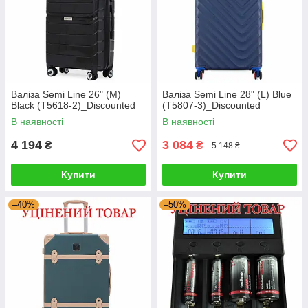
Валіза Semi Line 26" (M)
Валіза Semi Line 28" (L) Blue
Black (T5618-2)_Discounted
(T5807-3)_Discounted
В наявності
В наявності
4 194
3 084
₴
₴
5 148 ₴
Купити
Купити
–40%
–50%