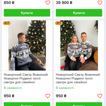
850
39 900
₴
₴
Купити
Купити
ХІТ
ХІТ
Новорічний Светр Вовняний
Новорічний Светр Вовняний
Новорічні Різдвяні теплі
Новорічні Різдвяні теплі
светри для сімейної
светри для сімейної
фотосесії 4XL, 5XL
фотосесії 4XL, 5XL
В наявності
В наявності
950
950
₴
₴