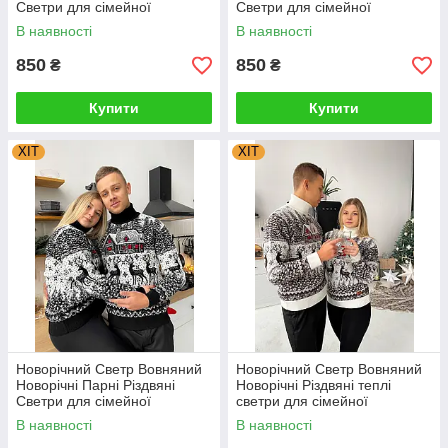
Светри для сімейної
Светри для сімейної
фотосесії Туреччина
фотосесії Туреччина
В наявності
В наявності
850
850
₴
₴
Купити
Купити
ХІТ
ХІТ
Новорічний Светр Вовняний
Новорічний Светр Вовняний
Новорічні Парні Різдвяні
Новорічні Різдвяні теплі
Светри для сімейної
светри для сімейної
фотосесії Туреччина
фотосесії 4XL, 5XL
В наявності
В наявності