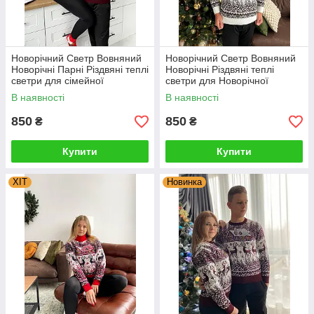
Новорічний Светр Вовняний
Новорічний Светр Вовняний
Новорічні Парні Різдвяні теплі
Новорічні Різдвяні теплі
светри для сімейної
светри для Новорічної
фотосесії Туреччина
сімейної фотосесії
В наявності
В наявності
850
850
₴
₴
Купити
Купити
ХІТ
Новинка