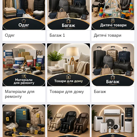
Одяг
Багаж 1
Дитячі товари
Матеріали для
Товари для дому
Багаж
ремонту