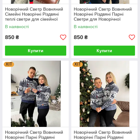
Новорічний Светр Вовняний
Новорічний Светр Вовняний
Сімейні Новорічні Різдвяні
Новорічні Різдвяні Парні
теплі светри для сімейної
Светри для Новорічної
фотосесії Туреччина
сімейної фотосесії
В наявності
В наявності
850
850
₴
₴
Купити
Купити
ХІТ
ХІТ
Новорічний Светр Вовняний
Новорічний Светр Вовняний
Новорічні Парні Різдвяні
Новорічні Парні Різдвяні