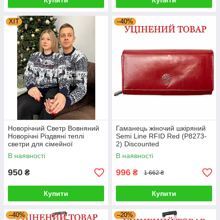
Купити
Купити
ХІТ
–40%
Новорічний Светр Вовняний
Гаманець жіночий шкіряний
Новорічні Різдвяні теплі
Semi Line RFID Red (P8273-
светри для сімейної
2) Discounted
фотосесії 4XL, 5XL
В наявності
В наявності
950
996
₴
₴
1 662 ₴
Купити
Купити
–40%
–20%