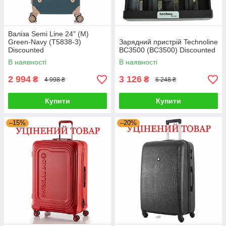
Валіза Semi Line 24" (M)
Green-Navy (T5838-3)
Зарядний пристрій Technoline
Discounted
BC3500 (BC3500) Discounted
В наявності
В наявності
2 994
3 126
₴
₴
4 998 ₴
6 248 ₴
Купити
Купити
–15%
–20%