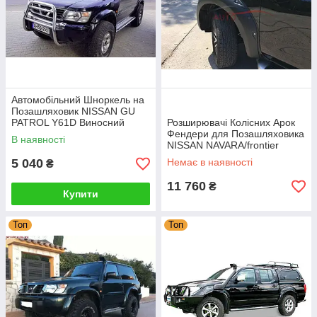
Автомобільний Шноркель на
Позашляховик NISSAN GU
PATROL Y61D Виносний
Розширювачі Колісних Арок
Повітророзбірник для
Фендери для Позашляховика
В наявності
Позашляховика
NISSAN NAVARA/frontier
2005-2012
5 040
Немає в наявності
₴
11 760
₴
Купити
Топ
Топ