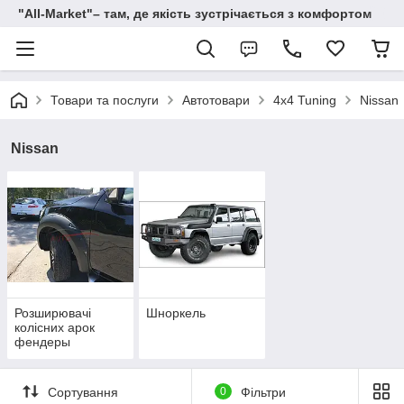
"All-Мarket"– там, де якість зустрічається з комфортом
Товари та послуги
Автотовари
4x4 Tuning
Nissan
Nissan
Розширювачі
Шноркель
колісних арок
фендеры
Сортування
0
Фільтри