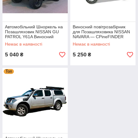
Автомобільний Шноркель на
Виносний повітрозабірник
Позашляховик NISSAN GU
для Позашляховика NISSAN
PATROL Y61A Виносний
NAVARA — CPineFINDER
Повітророзбірник для
Автомобільний Шноркель на
Немає в наявності
Немає в наявності
Позашляховика
Позашляховик
5 040
5 250
₴
₴
Топ