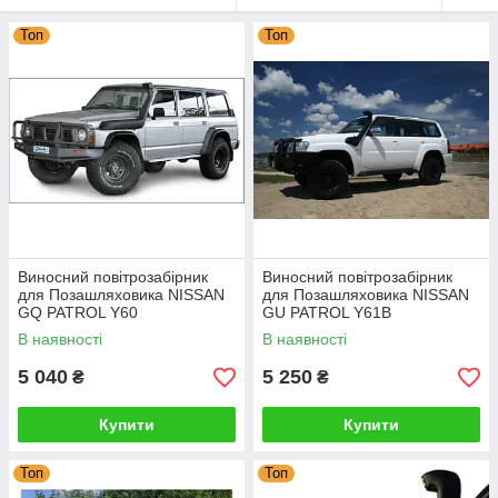
Топ
Топ
Виносний повітрозабірник
Виносний повітрозабірник
для Позашляховика NISSAN
для Позашляховика NISSAN
GQ PATROL Y60
GU PATROL Y61В
Автомобільний Шноркель на
Автомобільний Шноркель на
В наявності
В наявності
Позашляховик
Позашляховик
5 040
5 250
₴
₴
Купити
Купити
Топ
Топ