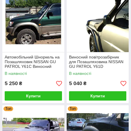
Автомобільний Шноркель на
Виносний повітрозабірник
Позашляховик NISSAN GU
для Позашляховика NISSAN
PATROL Y61C Виносний
GU PATROL Y61D
Повітророзбірник для
Автомобільний Шноркель на
В наявності
В наявності
Позашляховика
Позашляховик
5 250
5 040
₴
₴
Купити
Купити
Топ
Топ