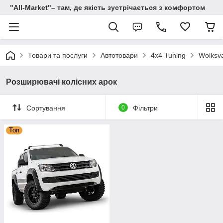
"All-Мarket"– там, де якість зустрічається з комфортом
Товари та послуги
Автотовари
4x4 Tuning
Wolksv
Розширювачі колісних арок
Сортування
0
Фільтри
Топ