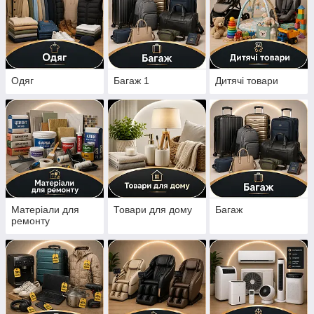
Одяг
Багаж 1
Дитячі товари
Матеріали для
Товари для дому
Багаж
ремонту