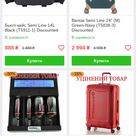
Валіза Semi Line 24" (M)
Бьюті-кейс Semi Line 14L
Green-Navy (T5838-3)
Black (T5911-1) Discounted
Discounted
В наявності
В наявності
888
2 994
₴
₴
1 488 ₴
4 998 ₴
Купити
Купити
–50%
–15%