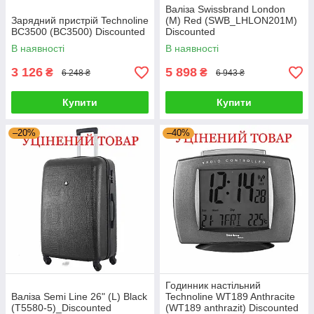
Валіза Swissbrand London
Зарядний пристрій Technoline
(M) Red (SWB_LHLON201M)
BC3500 (BC3500) Discounted
Discounted
В наявності
В наявності
3 126
5 898
₴
₴
6 248 ₴
6 943 ₴
Купити
Купити
–20%
–40%
Годинник настільний
Валіза Semi Line 26" (L) Black
Technoline WT189 Anthracite
(T5580-5)_Discounted
(WT189 anthrazit) Discounted