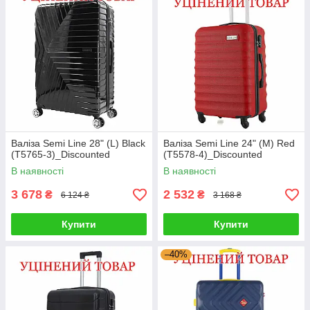
Валіза Semi Line 28" (L) Black
Валіза Semi Line 24" (M) Red
(T5765-3)_Discounted
(T5578-4)_Discounted
В наявності
В наявності
3 678
2 532
₴
₴
6 124 ₴
3 168 ₴
Купити
Купити
–40%