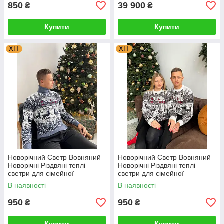
850
39 900
₴
₴
Купити
Купити
ХІТ
ХІТ
Новорічний Светр Вовняний
Новорічний Светр Вовняний
Новорічні Різдвяні теплі
Новорічні Різдвяні теплі
светри для сімейної
светри для сімейної
фотосесії 4XL, 5XL
фотосесії 4XL, 5XL
В наявності
В наявності
950
950
₴
₴