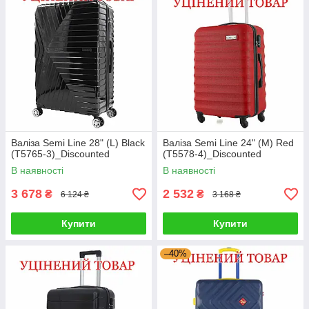
Валіза Semi Line 28" (L) Black
Валіза Semi Line 24" (M) Red
(T5765-3)_Discounted
(T5578-4)_Discounted
В наявності
В наявності
3 678
2 532
₴
₴
6 124 ₴
3 168 ₴
Купити
Купити
–40%