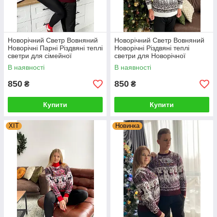
Новорічний Светр Вовняний
Новорічний Светр Вовняний
Новорічні Парні Різдвяні теплі
Новорічні Різдвяні теплі
светри для сімейної
светри для Новорічної
фотосесії Туреччина
сімейної фотосесії
В наявності
В наявності
850
850
₴
₴
Купити
Купити
ХІТ
Новинка