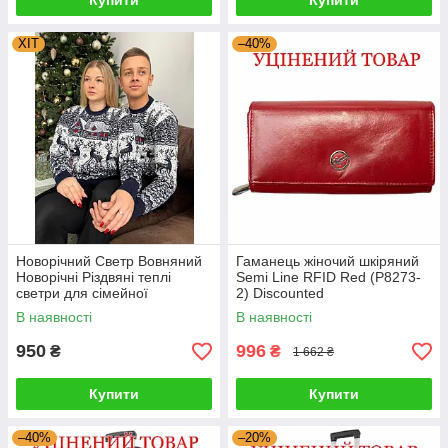
Купити
Купити
ХІТ
–40%
Новорічний Светр Вовняний
Гаманець жіночий шкіряний
Новорічні Різдвяні теплі
Semi Line RFID Red (P8273-
светри для сімейної
2) Discounted
фотосесії 4XL, 5XL
В наявності
В наявності
950
996
₴
₴
1 662 ₴
Купити
Купити
–40%
–20%