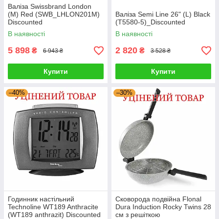
Валіза Swissbrand London
(M) Red (SWB_LHLON201M)
Валіза Semi Line 26" (L) Black
Discounted
(T5580-5)_Discounted
В наявності
В наявності
5 898
2 820
₴
₴
6 943 ₴
3 528 ₴
Купити
Купити
–40%
–30%
Годинник настільний
Сковорода подвійна Flonal
Technoline WT189 Anthracite
Dura Induction Rocky Twins 28
(WT189 anthrazit) Discounted
см з решіткою