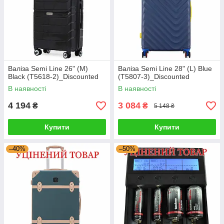
Валіза Semi Line 26" (M)
Валіза Semi Line 28" (L) Blue
Black (T5618-2)_Discounted
(T5807-3)_Discounted
В наявності
В наявності
4 194
3 084
₴
₴
5 148 ₴
Купити
Купити
–40%
–50%