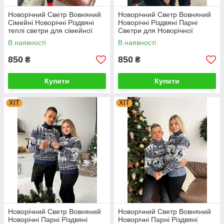
Новорічний Светр Вовняний
Новорічний Светр Вовняний
Сімейні Новорічні Різдвяні
Новорічні Різдвяні Парні
теплі светри для сімейної
Светри для Новорічної
фотосесії Туреччина
сімейної фотосесії
В наявності
В наявності
850
850
₴
₴
Купити
Купити
ХІТ
ХІТ
Новорічний Светр Вовняний
Новорічний Светр Вовняний
Новорічні Парні Різдвяні
Новорічні Парні Різдвяні