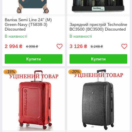
Валіза Semi Line 24" (M)
Green-Navy (T5838-3)
Зарядний пристрій Technoline
Discounted
BC3500 (BC3500) Discounted
В наявності
В наявності
2 994
3 126
₴
₴
4 998 ₴
6 248 ₴
Купити
Купити
–15%
–20%