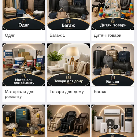
Одяг
Багаж 1
Дитячі товари
Матеріали для
Товари для дому
Багаж
ремонту