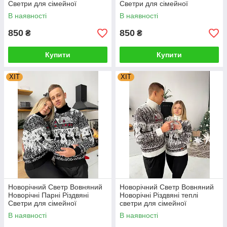
Светри для сімейної
Светри для сімейної
фотосесії Туреччина
фотосесії Туреччина
В наявності
В наявності
850
850
₴
₴
Купити
Купити
ХІТ
ХІТ
Новорічний Светр Вовняний
Новорічний Светр Вовняний
Новорічні Парні Різдвяні
Новорічні Різдвяні теплі
Светри для сімейної
светри для сімейної
фотосесії Туреччина
фотосесії 4XL, 5XL
В наявності
В наявності