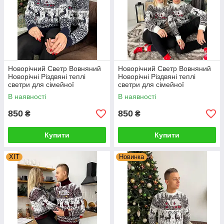
Новорічний Светр Вовняний
Новорічний Светр Вовняний
Новорічні Різдвяні теплі
Новорічні Різдвяні теплі
светри для сімейної
светри для сімейної
фотосесії
фотосесії Туреччина
В наявності
В наявності
850
850
₴
₴
Купити
Купити
ХІТ
Новинка