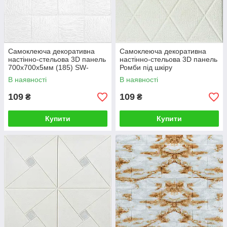
Самоклеюча декоративна
Самоклеюча декоративна
настінно-стельова 3D панель
настінно-стельова 3D панель
700х700х5мм (185) SW-
Ромби під шкіру
00000490
700х700х6мм (161) SW-
В наявності
В наявності
00000221
109
109
₴
₴
Купити
Купити