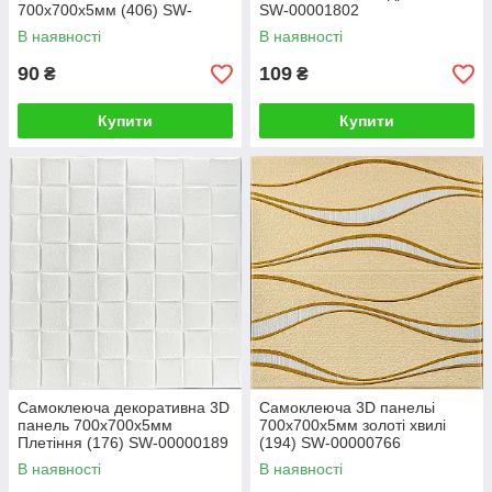
700x700x5мм (406) SW-
SW-00001802
00000758
В наявності
В наявності
90
109
₴
₴
Купити
Купити
Самоклеюча декоративна 3D
Самоклеюча 3D панельі
панель 700х700х5мм
700x700x5мм золоті хвилі
Плетіння (176) SW-00000189
(194) SW-00000766
В наявності
В наявності