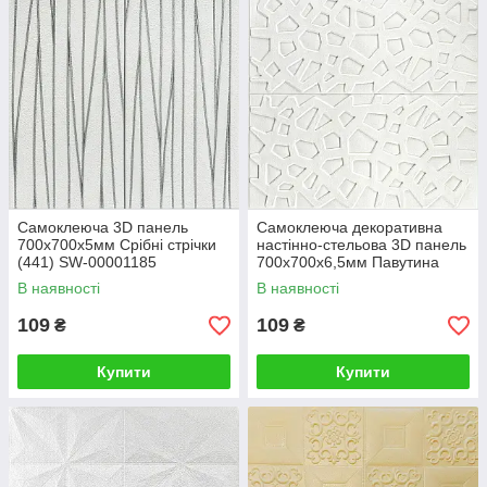
Самоклеюча 3D панель
Самоклеюча декоративна
700х700х5мм Срібні стрічки
настінно-стельова 3D панель
(441) SW-00001185
700х700х6,5мм Павутина
(115) SW-00000007
В наявності
В наявності
109
109
₴
₴
Купити
Купити