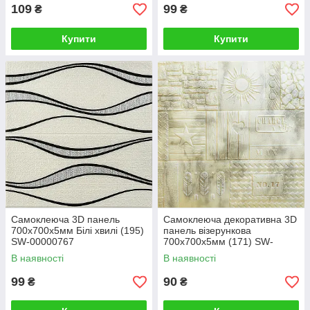
109
99
₴
₴
Купити
Купити
Самоклеюча 3D панель
Самоклеюча декоративна 3D
700x700x5мм Білі хвилі (195)
панель візерункова
SW-00000767
700x700x5мм (171) SW-
00000251
В наявності
В наявності
99
90
₴
₴