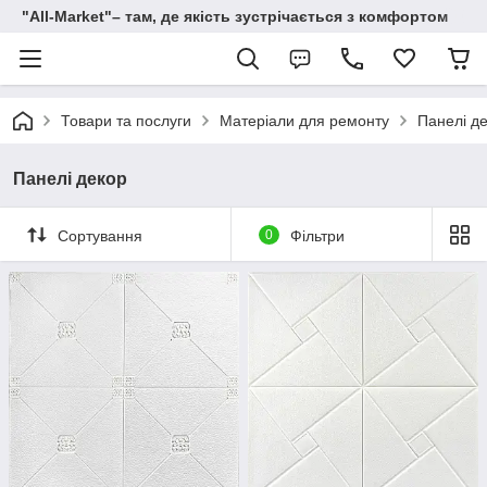
"All-Мarket"– там, де якість зустрічається з комфортом
Товари та послуги
Матеріали для ремонту
Панелі де
Панелі декор
Сортування
0
Фільтри