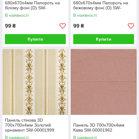
680х670х4мм Папороть на
680х670х4мм Папороть на
білому фоні (D) SW-
бежовому фоні (D) SW-
00001981
00001983
В наявності
В наявності
99
99
₴
₴
Купити
Купити
Панель стінова 3D
700х700х4мм Золотий
Панель 3D 700х700х4мм
орнамент SW-00001999
Кава SW-00001962
В наявності
В наявності