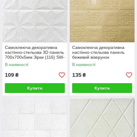
Самоклеюча декоративна
Самоклеюча декоративна
настінно-стельова 3D панель
настінно-стельова панель
700х700х5мм Зірки (116) SW-
бежевий візерунок
00000008
700x700x5мм (182) SW-
В наявності
В наявності
00000482
109
135
₴
₴
Купити
Купити