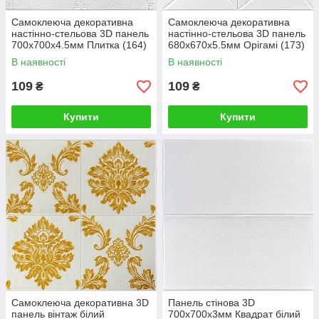
Самоклеюча декоративна
Самоклеюча декоративна
настінно-стельова 3D панель
настінно-стельова 3D панель
700x700x4.5мм Плитка (164)
680х670х5.5мм Орігамі (173)
SW-00000181
SW-00000182
В наявності
В наявності
109
109
₴
₴
Купити
Купити
Самоклеюча декоративна 3D
Панель стінова 3D
панель вінтаж білий
700х700х3мм Квадрат білий