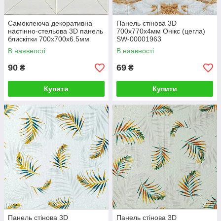
Самоклеюча декоративна
Панель стінова 3D
настінно-стельова 3D панель
700х770х4мм Онікс (цегла)
блискітки 700х700х6.5мм
SW-00001963
(372) SW-00000880
В наявності
В наявності
90
69
₴
₴
Купити
Купити
Панель стінова 3D
Панель стінова 3D