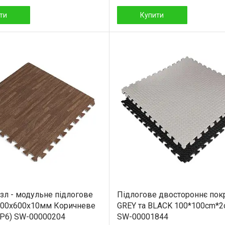
ти
Купити
азл - модульне підлогове
Підлогове двостороннє пок
600x600x10мм Коричневе
GREY та BLACK 100*100cm*2
Р6) SW-00000204
SW-00001844