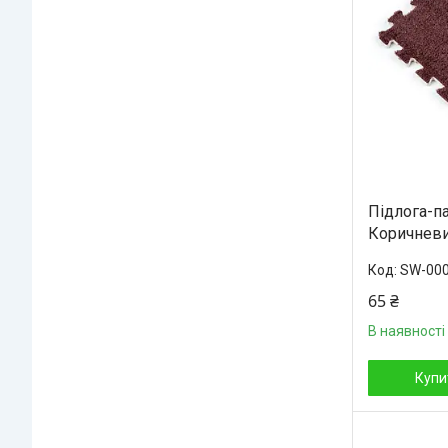
Підлога-п
Коричневи
SW-00
65 ₴
В наявності
Купи