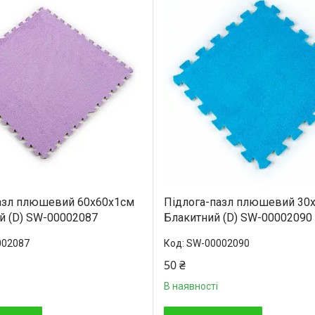
азл плюшевий 60х60х1см
Підлога-пазл плюшевий 30
й (D) SW-00002087
Блакитний (D) SW-00002090
002087
SW-00002090
50 ₴
В наявності