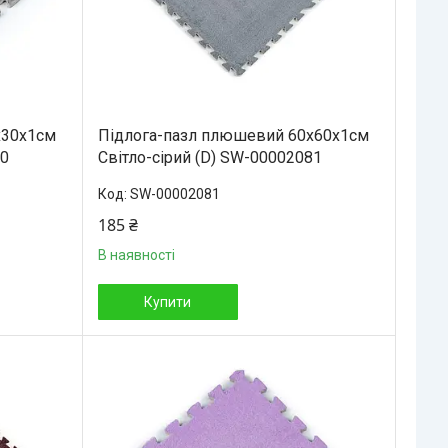
х30х1см
Підлога-пазл плюшевий 60х60х1см
80
Світло-сірий (D) SW-00002081
SW-00002081
185 ₴
В наявності
Купити