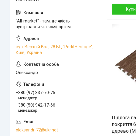
Купи
"All-market" - там, де якість
зустрічається з комфортом
вул. Верхній Вал, 28 БЦ "Podil Heritage",
Київ, Україна
Олександр
+380 (97) 337-70-75
менеджер
+380 (50) 942-17-66
менеджер
Підлога п
покриття 
oleksandr-72@ukr.net
дерево (М