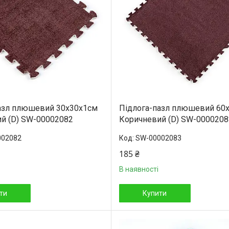
азл плюшевий 30х30х1см
Підлога-пазл плюшевий 60
й (D) SW-00002082
Коричневий (D) SW-0000208
002082
SW-00002083
185 ₴
В наявності
ти
Купити