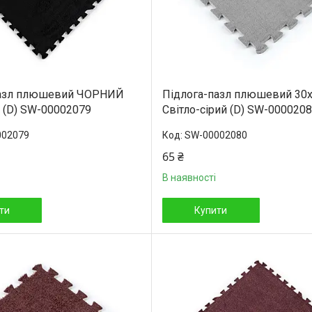
пазл плюшевий ЧОРНИЙ
Підлога-пазл плюшевий 30
 (D) SW-00002079
Світло-сірий (D) SW-000020
002079
SW-00002080
65 ₴
В наявності
ти
Купити