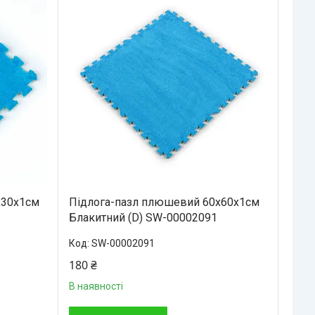
х30х1см
Підлога-пазл плюшевий 60х60х1см
Блакитний (D) SW-00002091
SW-00002091
180 ₴
В наявності