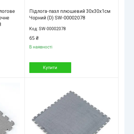
длогове
Підлога-пазл плюшевий 30х30х1см
очне
Чорний (D) SW-00002078
8
SW-00002078
65 ₴
В наявності
Купити