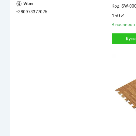
SW-00
+380973377075
150 ₴
В наявності
Купи