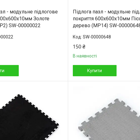
азл - модульне підлогове
Підлога пазл - модульне пі
600x600x10мм Золоте
покриття 600x600x10мм Піс
Р2) SW-00000022
дерево (МР14) SW-0000064
000022
SW-00000648
150 ₴
В наявності
ти
Купити