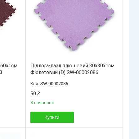
х60х1см
Підлога-пазл плюшевий 30х30х1см
3
Фіолетовий (D) SW-00002086
SW-00002086
50 ₴
В наявності
Купити