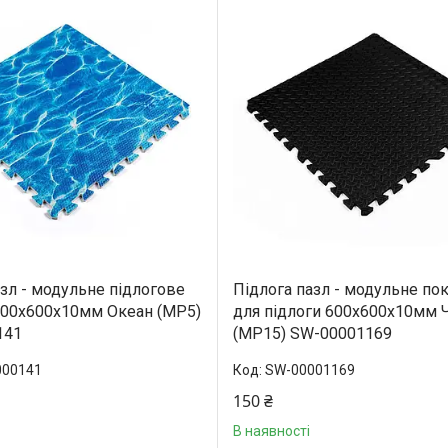
азл - модульне підлогове
Підлога пазл - модульне по
600x600x10мм Океан (МР5)
для підлоги 600x600x10мм 
141
(МР15) SW-00001169
000141
SW-00001169
150 ₴
В наявності