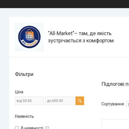
"All-Мarket"– там, де якість
зустрічається з комфортом
Фільтри
Підлогові 
Ціна
Наявність
В наявності
22