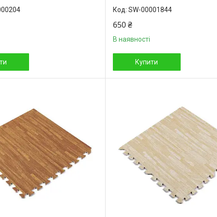
000204
SW-00001844
650 ₴
В наявності
ти
Купити