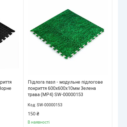
криття
Підлога пазл - модульне підлогове
Чорне
покриття 600x600x10мм Зелена
трава (МР4) SW-00000153
SW-00000153
150 ₴
В наявності