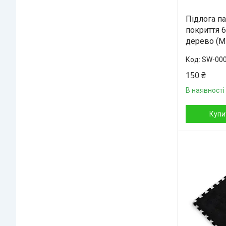
Підлога п
покриття 
дерево (М
SW-00
150 ₴
В наявності
Купи