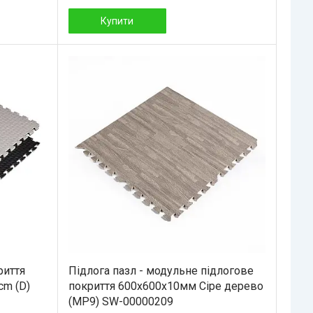
Купити
риття
Підлога пазл - модульне підлогове
cm (D)
покриття 600x600x10мм Сіре дерево
(МР9) SW-00000209