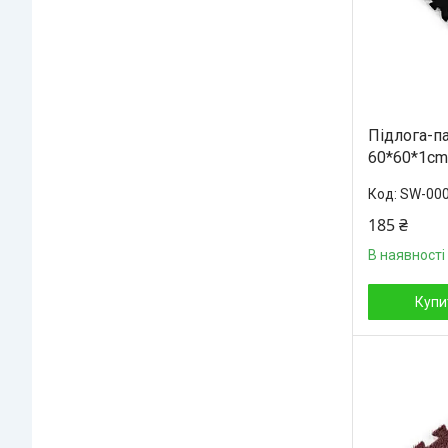
Підлога-
60*60*1cm
SW-00
185 ₴
В наявності
Купи