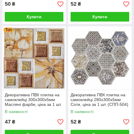
50
52
₴
₴
Купити
Купити
Топ
Декоративна ПВХ плитка на
Декоративна ПВХ плитка на
самоклейці 300х300х5мм
самоклейці 280х300х5мм
Масляні фарби, ціна за 1 шт.
Соти, ціна за 1 шт. (СПП-504)
(СПП-608) SW-00001138
SW-00000673
В наявності
В наявності
47
52
₴
₴