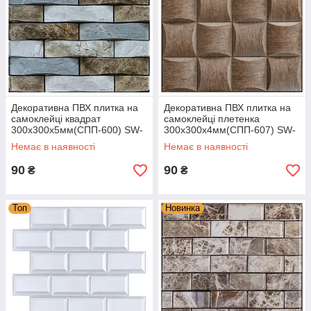
Декоративна ПВХ плитка на
Декоративна ПВХ плитка на
самоклейці квадрат
самоклейці плетенка
300х300х5мм(СПП-600) SW-
300х300х4мм(СПП-607) SW-
00000525 вологостійка
00001134 вологостійка
Немає в наявності
Немає в наявності
90
90
₴
₴
Топ
Новинка