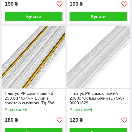
190
100
₴
₴
Купити
Купити
Плінтус РР самоклеючий
Плінтус РР самоклеючий
2300х140х4мм Білий з
2300х70х4мм Білий (D) SW-
золотою смужкою (D) SW-
00001829
00001812
В наявності
В наявності
180
120
₴
₴