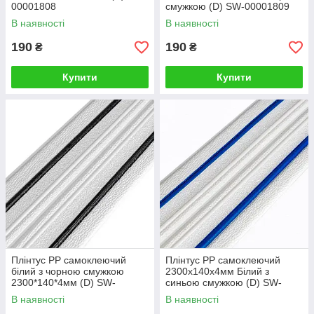
00001808
смужкою (D) SW-00001809
В наявності
В наявності
190
190
₴
₴
Купити
Купити
Плінтус РР самоклеючий
Плінтус РР самоклеючий
білий з чорною смужкою
2300х140х4мм Білий з
2300*140*4мм (D) SW-
синьою смужкою (D) SW-
00001810
00001811
В наявності
В наявності