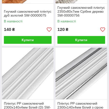
Гнучкий самоклеючий плінтус
Гнучкий самоклеючий плінтус
2350х80х7мм Срібне дерево
дуб золотий SW-00000075
SW-00000756
В наявності
В наявності
140
120
₴
₴
Купити
Купити
Плінтус РР самоклеючий
Плінтус РР самоклеючий
2300х140х4мм Білий (D) SW-
2300х140х4мм Білий з сірою