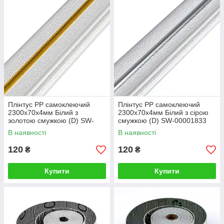
Плінтус РР самоклеючий
Плінтус РР самоклеючий
2300х70х4мм Білий з
2300х70х4мм Білий з сірою
золотою смужкою (D) SW-
смужкою (D) SW-00001833
00001832
В наявності
В наявності
120
120
₴
₴
Купити
Купити