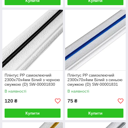
Купити
Купити
Плінтус РР самоклеючий
Плінтус РР самоклеючий
2300х70х4мм Білий з чорною
2300х70х4мм Білий з синьою
смужкою (D) SW-00001830
смужкою (D) SW-00001831
В наявності
В наявності
120
75
₴
₴
Купити
Купити