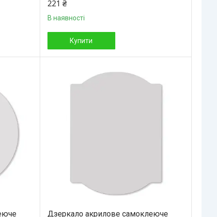
221 ₴
В наявності
Купити
еюче
Дзеркало акрилове самоклеюче