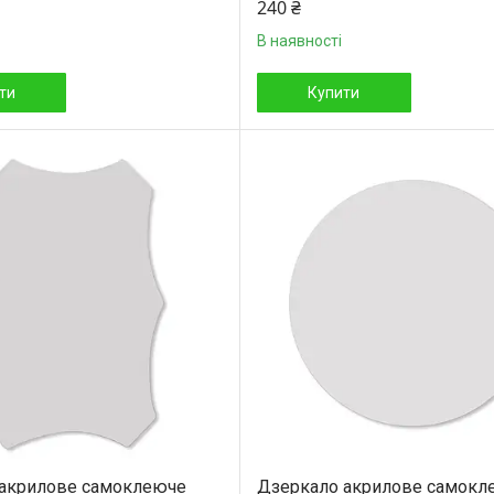
240 ₴
В наявності
ти
Купити
 акрилове самоклеюче
Дзеркало акрилове самокл