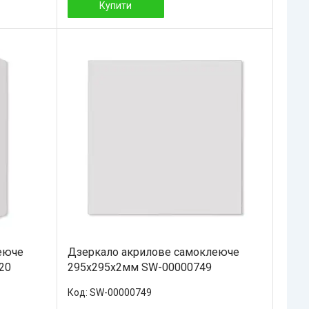
Купити
еюче
Дзеркало акрилове самоклеюче
20
295х295х2мм SW-00000749
SW-00000749