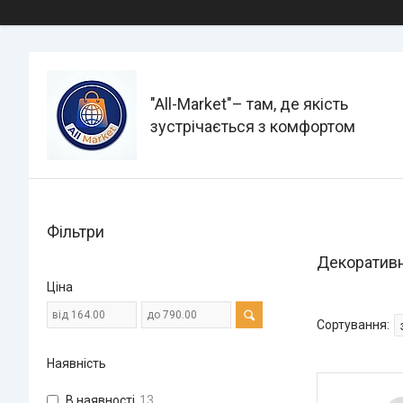
"All-Мarket"– там, де якість
зустрічається з комфортом
Фільтри
Декоративн
Ціна
Наявність
В наявності
13