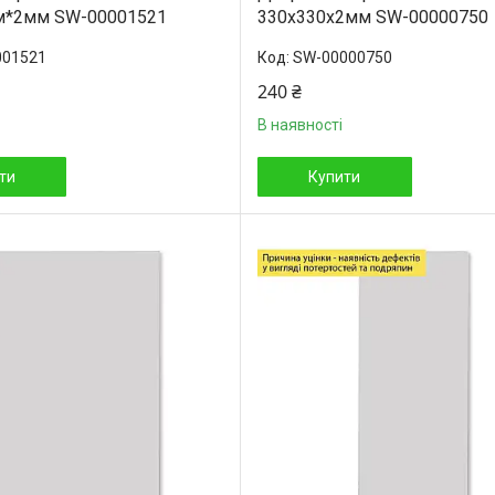
м*2мм SW-00001521
330х330х2мм SW-00000750
001521
SW-00000750
240 ₴
В наявності
ти
Купити