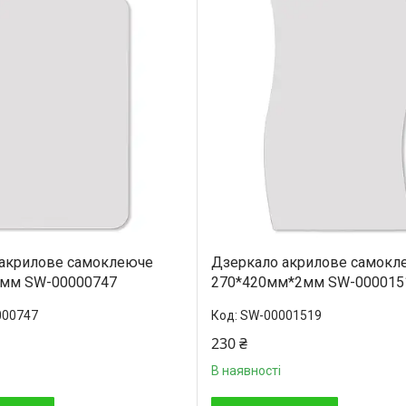
 акрилове самоклеюче
Дзеркало акрилове самокл
2мм SW-00000747
270*420мм*2мм SW-000015
000747
SW-00001519
230 ₴
В наявності