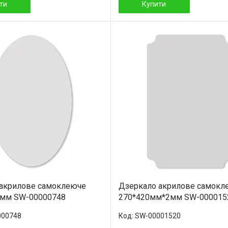
ти
Купити
 акрилове самоклеюче
Дзеркало акрилове самокл
2мм SW-00000748
270*420мм*2мм SW-000015
000748
SW-00001520