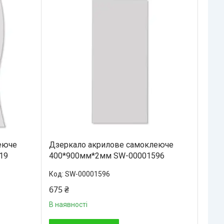
еюче
Дзеркало акрилове самоклеюче
19
400*900мм*2мм SW-00001596
SW-00001596
675 ₴
В наявності