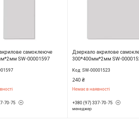
 акрилове самоклеюче
Дзеркало акрилове самокл
мм*2мм SW-00001597
300*400мм*2мм SW-000015
001597
SW-00001523
240 ₴
вності
Немає в наявності
37-70-75
+380 (97) 337-70-75
менеджер