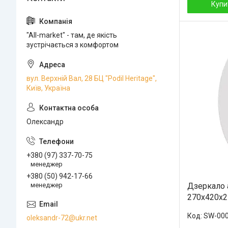
Купи
"All-market" - там, де якість
зустрічається з комфортом
вул. Верхній Вал, 28 БЦ "Podil Heritage",
Київ, Україна
Олександр
+380 (97) 337-70-75
менеджер
+380 (50) 942-17-66
Дзеркало
менеджер
270х420х
SW-00
oleksandr-72@ukr.net