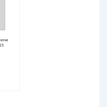
еюче
23