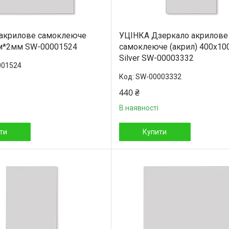
 акрилове самоклеюче
УЦІНКА Дзеркало акрилове
м*2мм SW-00001524
самоклеюче (акрил) 400х1
Silver SW-00003332
001524
SW-00003332
440 ₴
В наявності
ти
Купити