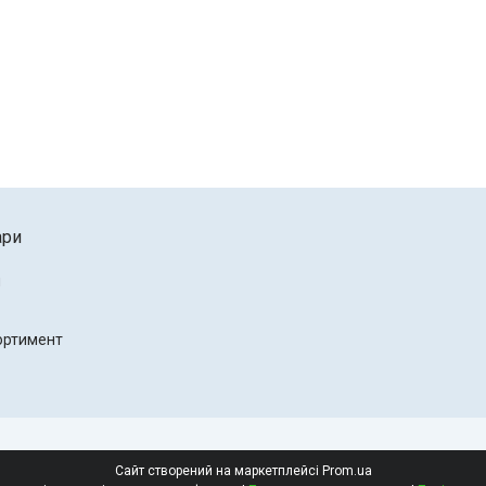
ари
и
ортимент
Сайт створений на маркетплейсі
Prom.ua