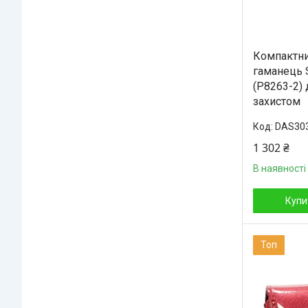
Компактни
гаманець S
(P8263-2) 
захистом
DAS30
1 302 ₴
В наявності
Купи
Топ