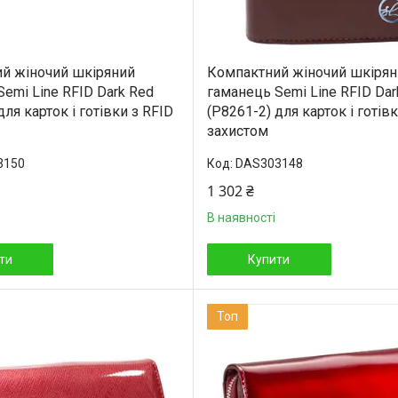
й жіночий шкіряний
Компактний жіночий шкірян
emi Line RFID Dark Red
гаманець Semi Line RFID Dar
для карток і готівки з RFID
(P8261-2) для карток і готів
захистом
3150
DAS303148
1 302 ₴
В наявності
ти
Купити
Топ