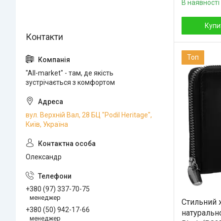
В наявності
Купи
Топ
"All-market" - там, де якість
зустрічається з комфортом
вул. Верхній Вал, 28 БЦ "Podil Heritage",
Київ, Україна
Олександр
+380 (97) 337-70-75
менеджер
Стильний 
+380 (50) 942-17-66
натурально
менеджер