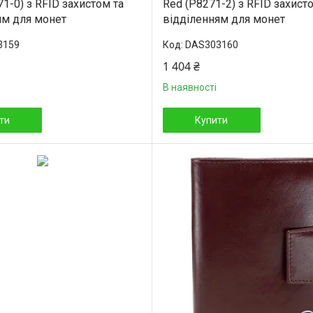
71-0) з RFID захистом та
Red (P8271-2) з RFID захист
ям для монет
відділенням для монет
3159
DAS303160
1 404 ₴
В наявності
ти
Купити