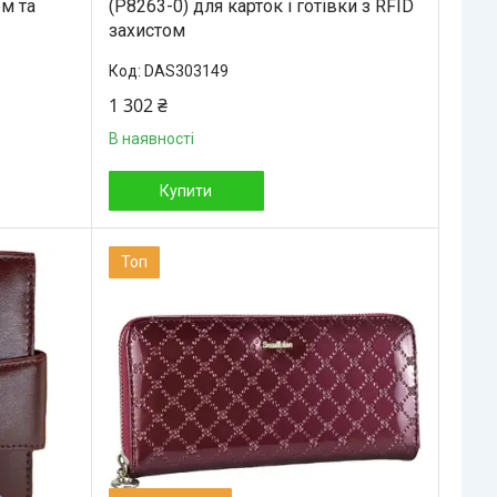
ом та
(P8263-0) для карток і готівки з RFID
захистом
DAS303149
1 302 ₴
В наявності
Купити
Топ