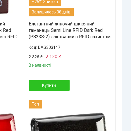
–25%
Залишилось 38 днів
ий
Елегантний жіночий шкіряний
k Red
гаманець Semi Line RFID Dark Red
ки з RFID
(P8238-2) лакований з RFID захистом
DAS303147
2 120 ₴
2 826 ₴
В наявності
Купити
Топ