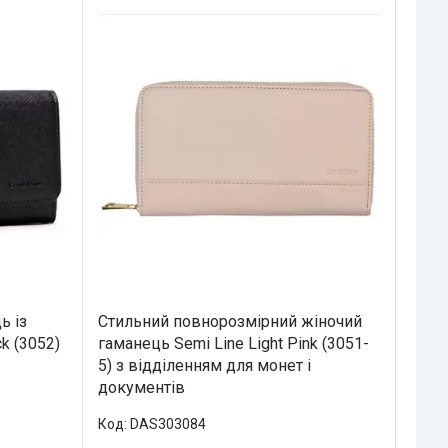
ь із
Стильний повнорозмірний жіночий
k (3052)
гаманець Semi Line Light Pink (3051-
5) з відділенням для монет і
документів
DAS303084