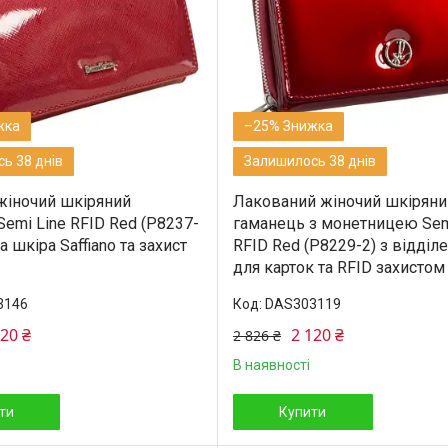
–25%
ь 38 днів
Залишилось 38 днів
жіночий шкіряний
Лакований жіночий шкіряни
emi Line RFID Red (P8237-
гаманець з монетницею Sem
а шкіра Saffiano та захист
RFID Red (P8229-2) з відділ
для карток та RFID захистом
3146
DAS303119
120 ₴
2 120 ₴
2 826 ₴
В наявності
ти
Купити