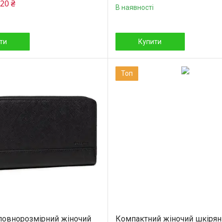
120 ₴
В наявності
ти
Купити
Топ
повнорозмірний жіночий
Компактний жіночий шкірян