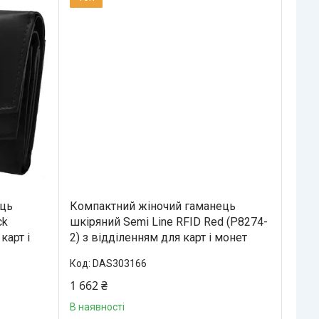
ець
Компактний жіночий гаманець
ck
шкіряний Semi Line RFID Red (P8274-
карт і
2) з відділенням для карт і монет
DAS303166
1 662 ₴
В наявності