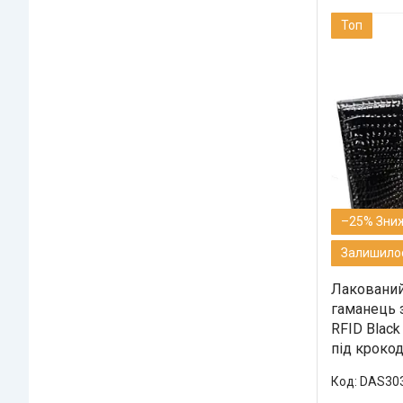
Топ
–25%
Залишилос
Лакований
гаманець 
RFID Black
під кроко
DAS30