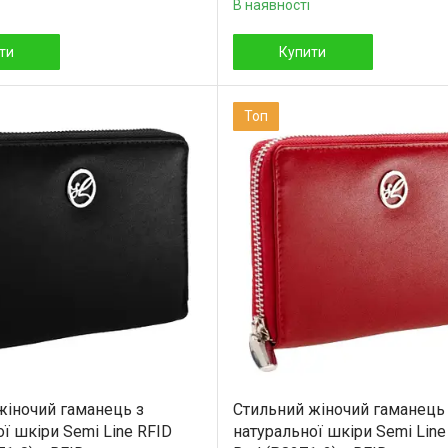
В наявності
ти
Купити
Топ
жіночий гаманець з
Стильний жіночий гаманець
ї шкіри Semi Line RFID
натуральної шкіри Semi Line