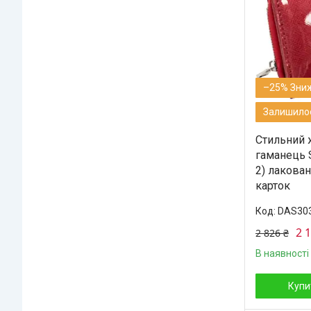
–25%
Залишилос
Стильний 
гаманець S
2) лакован
карток
DAS30
2 
2 826 ₴
В наявності
Купи