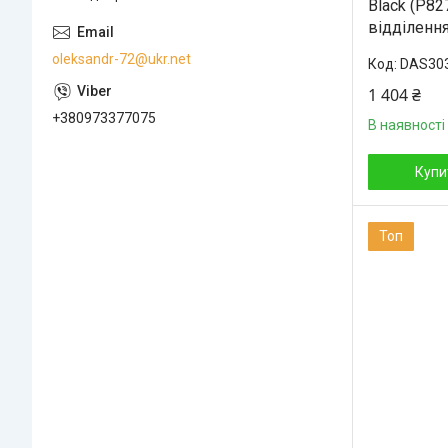
Black (P82
відділенн
oleksandr-72@ukr.net
DAS30
1 404 ₴
+380973377075
В наявності
Купи
Топ