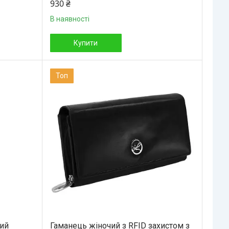
930 ₴
В наявності
Купити
Топ
ий
Гаманець жіночий з RFID захистом з