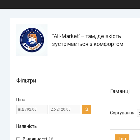
"All-Мarket"– там, де якість
зустрічається з комфортом
Фільтри
Гаманці
Ціна
Наявність
Топ
В наявності
16