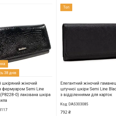
Топ
ь 38 днів
 шкіряний жіночий
Елегантний жіночий гаманец
з фермуаром Semi Line
штучної шкіри Semi Line Blac
 (P8228-0) лакована шкіра
з відділеннями для карток
дила
DAS303085
3117
792 ₴