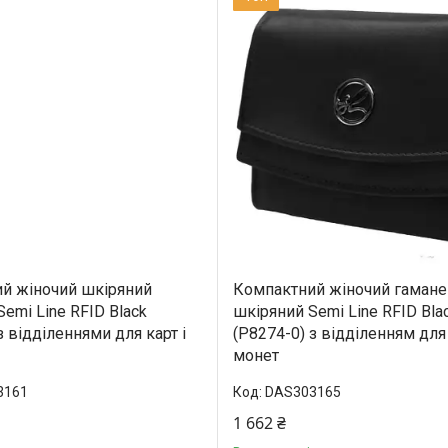
й жіночий шкіряний
Компактний жіночий гаман
emi Line RFID Black
шкіряний Semi Line RFID Bla
з відділеннями для карт і
(P8274-0) з відділенням для 
монет
3161
DAS303165
1 662 ₴