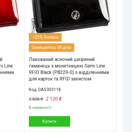
–25%
Залишилось 38 днів
й
Лакований жіночий шкіряний
i Line
гаманець з монетницею Semi Line
еннями
RFID Black (P8229-0) з відділеннями
для карток та RFID захистом
DAS303118
2 120 ₴
2 826 ₴
В наявності
Купити