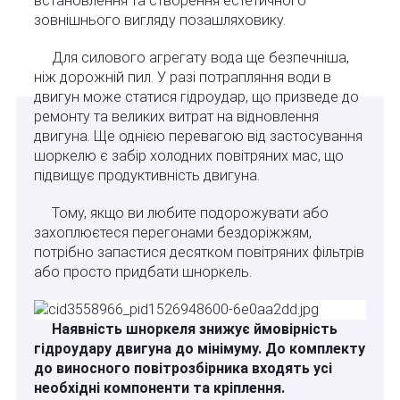
встановлення та створення естетичного
зовнішнього вигляду позашляховику.
Для силового агрегату вода ще безпечніша,
ніж дорожній пил. У разі потрапляння води в
двигун може статися гідроудар, що призведе до
ремонту та великих витрат на відновлення
двигуна. Ще однією перевагою від застосування
шоркелю є забір холодних повітряних мас, що
підвищує продуктивність двигуна.
Тому, якщо ви любите подорожувати або
захоплюєтеся перегонами бездоріжжям,
потрібно запастися десятком повітряних фільтрів
або просто придбати шноркель.
Наявність шноркеля знижує ймовірність
гідроудару двигуна до мінімуму. До комплекту
до виносного повітрозбірника входять усі
необхідні компоненти та кріплення.