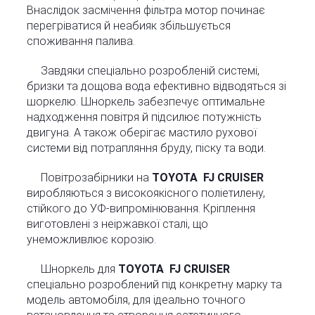
Внаслідок засмічення фільтра мотор починає
перегріватися й неабияк збільшується
споживання палива.
Завдяки спеціально розробленій системі,
бризки та дощова вода ефективно відводяться зі
шоркелю. Шноркель забезпечує оптимальне
надходження повітря й підсилює потужність
двигуна. А також оберігає мастило рухової
системи від потрапляння бруду, піску та води.
Повітрозабірники на
TOYOTA FJ CRUISER
виробляються з високоякісного поліетилену,
стійкого до УФ-випромінювання. Кріплення
виготовлені з неіржавкої сталі, що
унеможливлює корозію.
Шноркель для
TOYOTA FJ CRUISER
спеціально розроблений під конкретну марку та
модель автомобіля, для ідеально точного