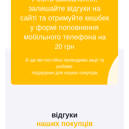
залишайте відгуки на
сайті та отримуйте кешбек
у формі поповнення
мобільного телефона
на
20 грн
А ще ми постійно проводимо акції та
робимо
подарунки для наших покупців
відгуки
наших покупців