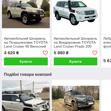
Автомобільний Шноркель
Автомобильный Шноркель
Лебі
на Позашляховик TOYOTA
на Внедорожник TOYOTA
елек
Land Cruiser 90 Виносний
Land Cruiser Prado 200
футі
Повітрозабірник для
Выносной
4 620
5 880
₴
₴
Позашляховика
Воздухозаборник для
Внедорожника
5 6
Купити
Купити
Подібні товари компанії