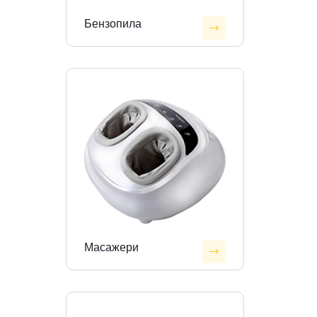
Бензопила
Масажери