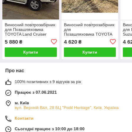
Виносний повітрозабірник
Виносний повітрозабірник
Вино
для Позашляховика
для
для
TOYOTA Land Cruiser
Позашляховика TOYOTA
Suzu
Prado 200 Автомобільний
Land Cruiser Prado 150
Авто
5 880
4 620
4 6
₴
₴
Шноркель на
Автомобільний Шноркель
на П
Позашляховик
на Позашляховик
Купити
Купити
Про нас
100% позитивних з 9 відгуків за рік
Працює з 07.06.2021
м. Київ
вул. Верхній Вал, 28 БЦ "Podil Heritage", Київ, Україна
Контакти
Сьогодні працює з 10:00 до 18:00