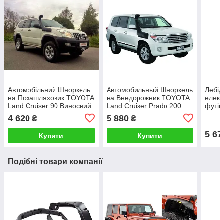
Автомобільний Шноркель
Автомобильный Шноркель
Лебі
на Позашляховик TOYOTA
на Внедорожник TOYOTA
елек
Land Cruiser 90 Виносний
Land Cruiser Prado 200
футі
Повітрозабірник для
Выносной
4 620
5 880
₴
₴
Позашляховика
Воздухозаборник для
Внедорожника
5 6
Купити
Купити
Подібні товари компанії