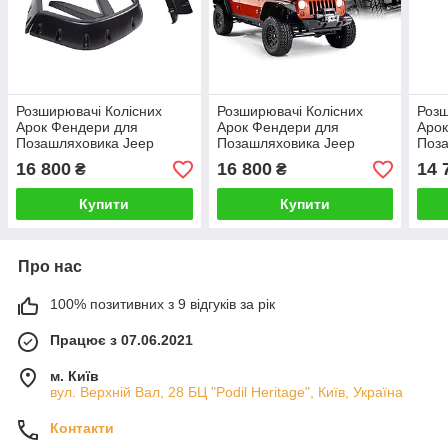
Розширювачі Колісних
Розширювачі Колісних
Розш
Арок Фендери для
Арок Фендери для
Арок
Позашляховика Jeep
Позашляховика Jeep
Поз
Wrangler TJ LJ від 1997-
Wrangler JK від 2007-
MITS
16 800
16 800
14 
₴
₴
2006г
2017г
року
Купити
Купити
Про нас
100% позитивних з 9 відгуків за рік
Працює з 07.06.2021
м. Київ
вул. Верхній Вал, 28 БЦ "Podil Heritage", Київ, Україна
Контакти