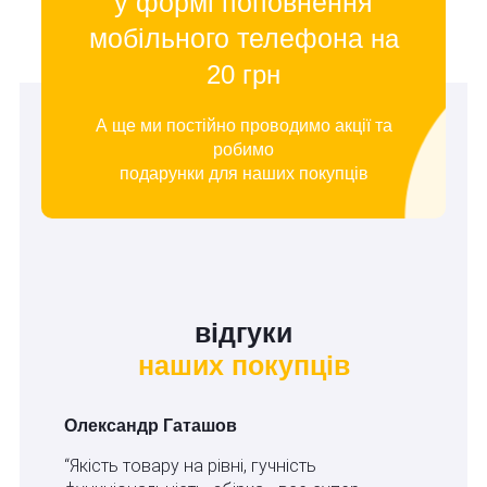
у формі поповнення
мобільного телефона
на
20 грн
А ще ми постійно проводимо акції та
робимо
подарунки для наших покупців
відгуки
наших покупців
Олександр Гаташов
“Якість товару на рівні, гучність