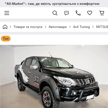
"All-Мarket"– там, де якість зустрічається з комфортом
Товари та послуги
Автотовари
4x4 Tuning
MITSUB
Топ