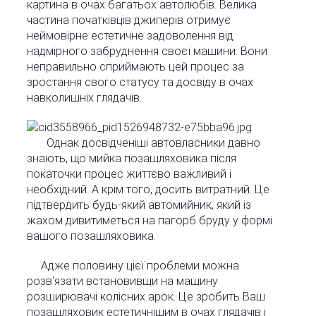
картина в очах багатьох автолюбів. Велика
частина початківців джиперів отримує
неймовірне естетичне задоволення від
надмірного забруднення своєї машини. Вони
неправильно сприймають цей процес за
зростання свого статусу та досвіду в очах
навколишніх глядачів.
Однак досвідченіші автовласники давно
знають, що мийка позашляховика після
покаточки процес життєво важливий і
необхідний. А крім того, досить витратний. Це
підтвердить будь-який автомийник, який із
жахом дивитиметься на пагорб бруду у формі
вашого позашляховика.
Адже половину цієї проблеми можна
розв'язати встановивши на машину
розширювачі колісних арок. Це зробить Ваш
позашляховик естетичнішим в очах глядачів і