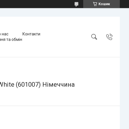
Кошик
 нас
Контакти
ня та обмін
hite (601007) Німеччина