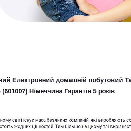
ний Електронний домашній побутовий Та
e (601007) Німеччина
Гарантія 5 років
му світі існує маса безликих компаній, які виробляють с
стоїть жодних цінностей. Тим більше на цьому тлі вирізняє