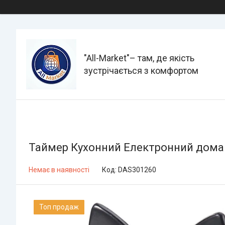
"All-Мarket"– там, де якість
зустрічається з комфортом
Таймер Кухонний Електронний домашн
Немає в наявності
Код:
DAS301260
Топ продаж