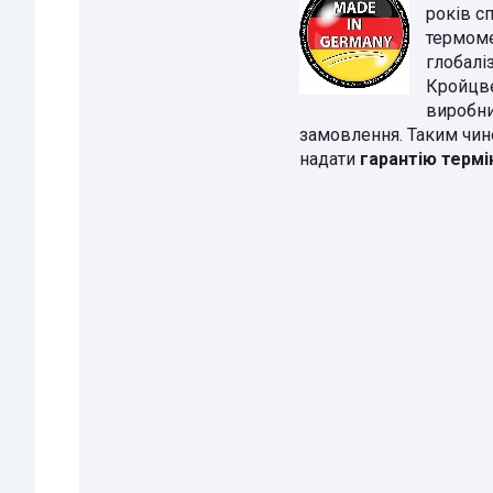
років с
термоме
глобалі
Кройцве
виробни
замовлення. Таким чин
надати
гарантію термі