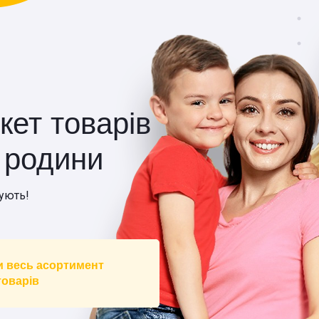
кет товарів
ї родини
ують!
и весь асортимент
товарів