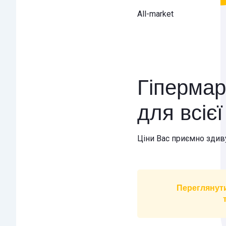
All-market
Гіпермар
для всіє
Ціни Вас приємно здив
Переглянут