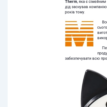
Therm
, яка є сімейним
дід заснував компанію
років тому.
Все в
сьог
виго
викор
Перед
проду
забезпечувати всю про