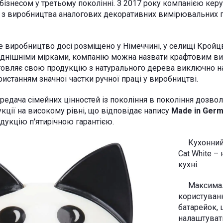
 бізнесом у третьому поколінні. З 2017 року компанією кер
 з виробництва аналогових декоративних вимірювальних п
иробництво досі розміщено у Німеччині, у селищі Кройцве
однішніми мірками, компанію можна назвати крафтовим ви
товляє свою продукцію з натурального дерева виключно н
истанням значної частки ручної праці у виробництві.
ача сімейних цінностей із покоління в покоління дозволя
кції на високому рівні, що відповідає напису
Made in Ger
дукцію п'ятирічною гарантією.
Кухонний т
Cat White –
кухні.
Максималь
користуванн
батарейок,
налаштуват