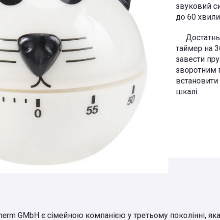
звуковий си
до 60 хвили
Достатньо
таймер на 3
завести пру
зворотним 
встановити 
шкалі.
Therm GMbH є сімейною компанією у третьому поколінні, як