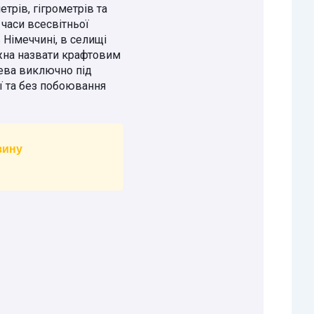
трів, гігрометрів та
часи всесвітньої
 Німеччині, в селищі
жна назвати крафтовим
ева виключно під
ї та без побоювання
зину