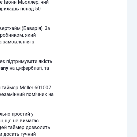
ує Івонн Мьоллер, чий
риладів понад 50
ртхайм (Баварія). За
робником, який
а замовлення з
є підтримувати якість
many
на циферблаті, та
аймер Moller 601007
 незамінний помічник на
но простий у
і, що не вимагає
 цей таймер дозволить
и досить гучний