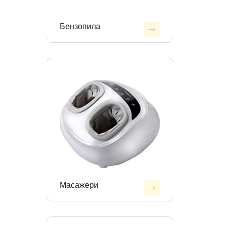
Бензопила
Масажери