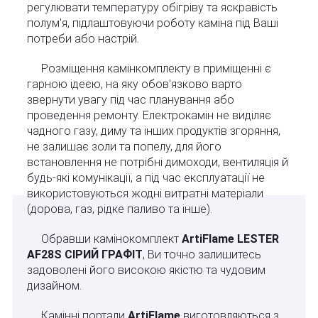
регулювати температуру обігріву та яскравість
полум'я, підлаштовуючи роботу каміна під Ваші
потреби або настрій.
Розміщення камінкомплекту в приміщенні є
гарною ідеєю, на яку обов'язково варто
звернути увагу під час планування або
проведення ремонту. Електрокамін не виділяє
чадного газу, диму та інших продуктів згоряння,
не залишає золи та попелу, для його
встановлення не потрібні димоходи, вентиляція й
будь-які комунікації, а під час експлуатації не
використовуються жодні витратні матеріали
(дорова, газ, рідке паливо та інше).
Обравши камінокомплект
ArtiFlame LESTER
AF28S СІРИЙ ГРАФІТ
, Ви точно залишитесь
задоволені його високою якістю та чудовим
дизайном.
Камінні портали
ArtiFlame
виготовляються з