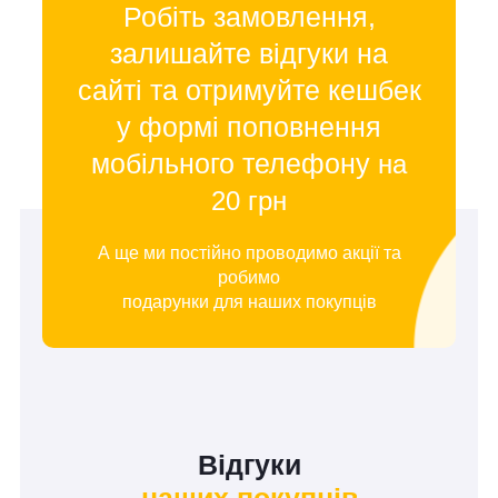
Робіть замовлення,
залишайте відгуки на
сайті та отримуйте кешбек
у формі поповнення
мобільного телефону
на
20 грн
А ще ми постійно проводимо акції та
робимо
подарунки для наших покупців
Відгуки
наших покупців