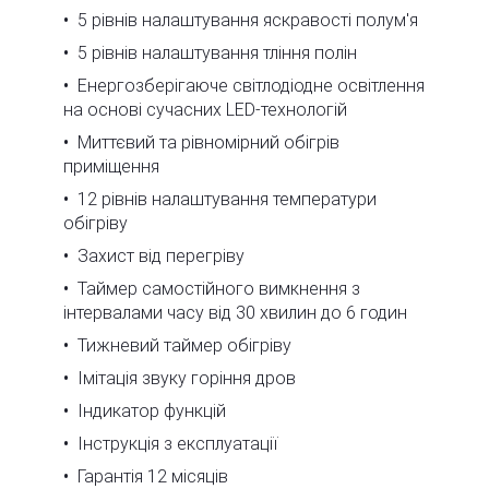
5 рівнів налаштування яскравості полум'я
5 рівнів налаштування тління полін
Енергозберігаюче світлодіодне освітлення
на основі сучасних LED-технологій
Миттєвий та рівномірний обігрів
приміщення
12 рівнів налаштування температури
обігріву
Захист від перегріву
Таймер самостійного вимкнення з
інтервалами часу від 30 хвилин до 6 годин
Тижневий таймер обігріву
Імітація звуку горіння дров
Індикатор функцій
Інструкція з експлуатації
Гарантія 12 місяців