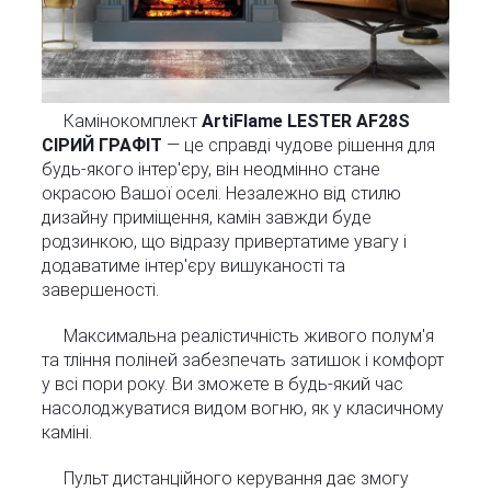
Камінокомплект
ArtiFlame LESTER AF28S
СІРИЙ ГРАФІТ
— це справді чудове рішення для
будь-якого інтер'єру, він неодмінно стане
окрасою Вашої оселі. Незалежно від стилю
дизайну приміщення, камін завжди буде
родзинкою, що відразу привертатиме увагу і
додаватиме інтер'єру вишуканості та
завершеності.
Максимальна реалістичність живого полум'я
та тління поліней забезпечать затишок і комфорт
у всі пори року. Ви зможете в будь-який час
насолоджуватися видом вогню, як у класичному
каміні.
Пульт дистанційного керування дає змогу