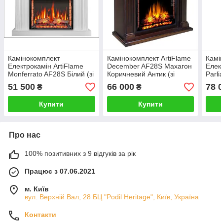
Камінокомплект
Камінокомплект ArtiFlame
Камі
Електрокамін ArtiFlame
December AF28S Махагон
Елек
Monferrato AF28S Білий (зі
Коричневий Антик (зі
Parl
звуком) Електричний 3D
звуком) Електричний 3D
звук
51 500
66 000
78 
₴
₴
Камін
Камін
Камі
Купити
Купити
Про нас
100% позитивних з 9 відгуків за рік
Працює з 07.06.2021
м. Київ
вул. Верхній Вал, 28 БЦ "Podil Heritage", Київ, Україна
Контакти