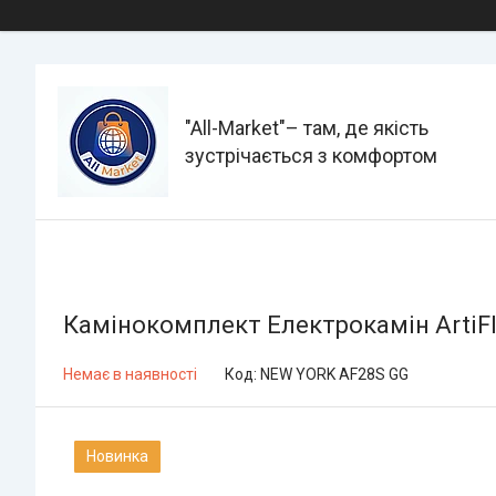
"All-Мarket"– там, де якість
зустрічається з комфортом
Камінокомплект Електрокамін ArtiFl
Немає в наявності
Код:
NEW YORK AF28S GG
Новинка