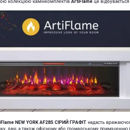
ьною колекцією камінкомплектів
ArtiFlame
це відбувається 
tiFlame NEW YORK AF28S СІРИЙ ГРАФІТ
надасть вражаючог
нку, дачі, а також офісному або громадському приміщенню (