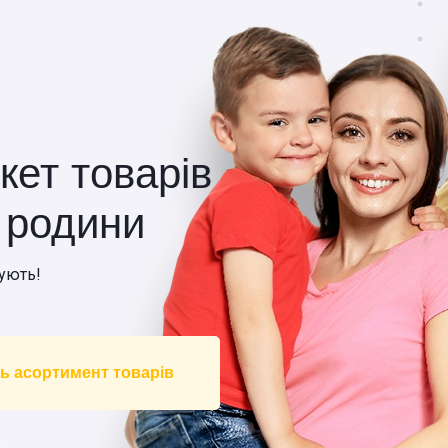
кет товарів
ї родини
ують!
ь асортимент товарів