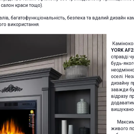
, салон краси тощо).
лів, багатофункціональність, безпека та вдалий дизайн ка
його використання.
Каміноко
YORK AF2
справді ч
будь-якого
неодмінно
оселі. Не
дизайну п
завжди б
відразу п
додаватим
вишуканос
Максимал
живого по