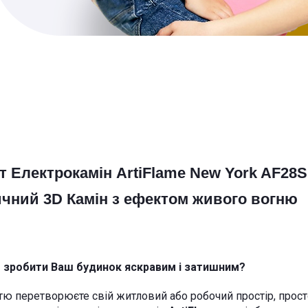
т Електрокамін ArtiFlame
New York AF28S
ичний 3D Камін
з ефектом живого вогню
 зробити Ваш будинок яскравим і затишним?
ю перетворюєте свій житловий або робочий простір, прос