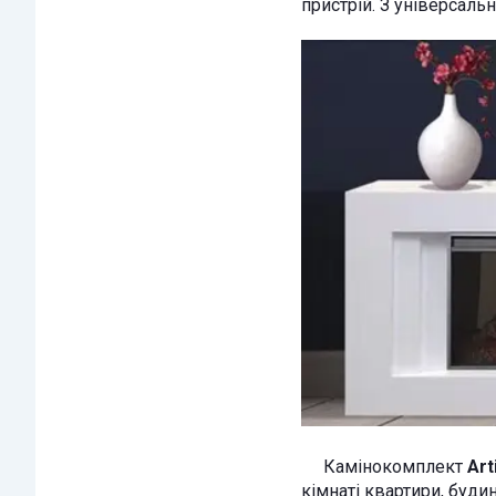
пристрій. З універсал
Камінокомплект
Ar
кімнаті квартири, буди