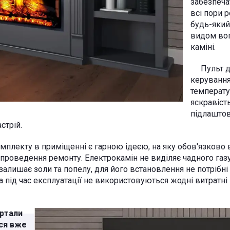
забезпеча
всі пори 
будь-який
видом вог
каміні.
Пульт ди
керування
температур
яскравість
підлаштов
стрій.
екту в приміщенні є гарною ідеєю, на яку обов'язково в
 проведення ремонту. Електрокамін не виділяє чадного газу
 залишає золи та попелу, для його встановлення не потрібн
 а під час експлуатації не використовуються жодні витратні 
ортали
ся вже