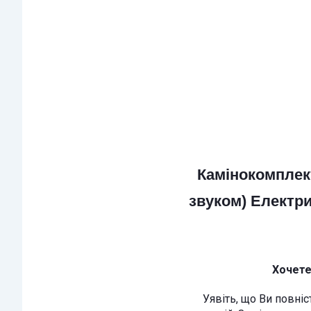
Камінокомплек
звуком) Електр
Хочете
Уявіть, що Ви повніст