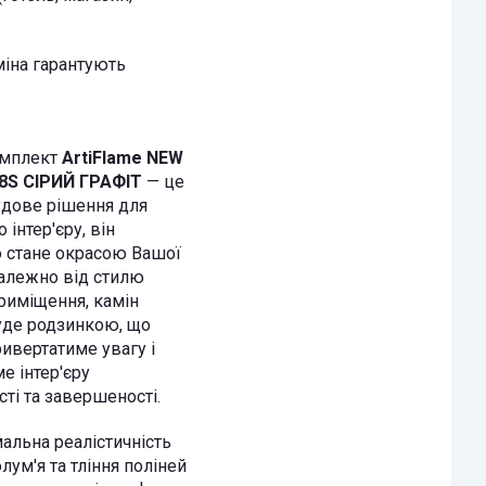
міна гарантують
мплект
ArtiFlame NEW
8S СІРИЙ ГРАФІТ
— це
удове рішення для
 інтер'єру, він
 стане окрасою Вашої
залежно від стилю
риміщення, камін
уде родзинкою, що
ривертатиме увагу і
е інтер'єру
ті та завершеності.
ьна реалістичність
лум'я та тління поліней