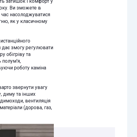
ть затишок і комфорт у
року. Ви зможете в
 час насолоджуватися
ню, як у класичному
станційного
 дає змогу регулювати
у обігріву та
 полум'я,
уючи роботу каміна
арто звернути увагу
, диму та інших
і димоходи, вентиляція
матеріали (дорова, газ,