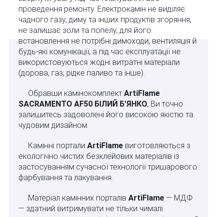
проведення ремонту. Електрокамін не виділяє
чадного газу, диму та інших продуктів згоряння,
не залишає золи та попелу, для його
встановлення не потрібні димоходи, вентиляція й
будь-які комунікації, а під час експлуатації не
використовуються жодні витратні матеріали
(дорова, газ, рідке паливо та інше).
Обравши камінокомплект
ArtiFlame
SACRAMENTO AF50 БІЛИЙ Б'ЯНКО
, Ви точно
залишитесь задоволені його високою якістю та
чудовим дизайном.
Камінні портали
ArtiFlame
виготовляються з
екологічно чистих безклейових матеріалів із
застосуванням сучасної технології тришарового
фарбування та лакування.
Матеріал камінних порталів
ArtiFlame
— МДФ
— здатний витримувати не тільки чималі