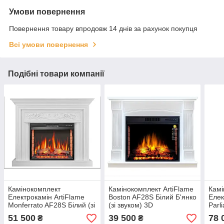
Умови повернення
Повернення товару впродовж 14 днів за рахунок покупця
Всі умови повернення
Подібні товари компанії
Камінокомплект
Камінокомплект ArtiFlame
Камі
Електрокамін ArtiFlame
Boston AF28S Білий Б'янко
Елек
Monferrato AF28S Білий (зі
(зі звуком) 3D
Parl
звуком) Електричний 3D
Електрокамін з ефектом
звук
51 500
39 500
78 
₴
₴
Камін
живого вогню
Камі