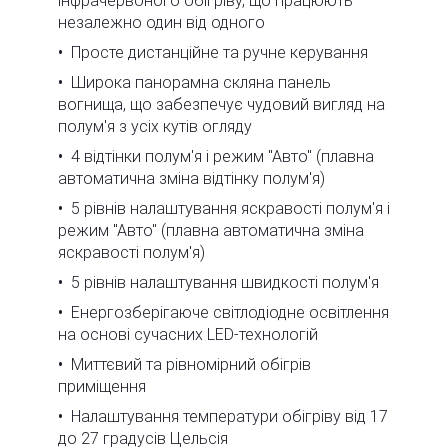
інфрачервоного обігріву, що працюють
незалежно один від одного
Просте дистанційне та ручне керування
Широка панорамна скляна панель
вогнища, що забезпечує чудовий вигляд на
полум'я з усіх кутів огляду
4 відтінки полум'я і режим "Авто" (плавна
автоматична зміна відтінку полум'я)
5 рівнів налаштування яскравості полум'я і
режим "Авто" (плавна автоматична зміна
яскравості полум'я)
5 рівнів налаштування швидкості полум'я
Енергозберігаюче світлодіодне освітлення
на основі сучасних LED-технологій
Миттєвий та рівномірний обігрів
приміщення
Налаштування температури обігріву від 17
до 27 градусів Цельсія