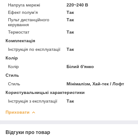
Напруга мережі
220~240 В
Ефект полум'я
Так
Пульт дистанційного
Так
керування
Термостат
Так
Комплектація
Інструкція по експлуатації
Так
Колір
Колір
Білий б'янко
Стиль
Стиль
Мінімалізм, Хай-тек / Лофт
Користувальницькі характеристики
Інструкція з експлуатації
Так
Приховати
Відгуки про товар