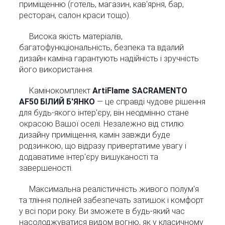
приміщенню (готель, магазин, кав'ярня, бар,
ресторан, салон краси тощо).
Висока якість матеріалів,
багатофункціональність, безпека та вдалий
дизайн каміна гарантують надійність і зручність
його використання.
Камінокомплект
ArtiFlame SACRAMENTO
AF50 БІЛИЙ Б'ЯНКО
— це справді чудове рішення
для будь-якого інтер'єру, він неодмінно стане
окрасою Вашої оселі. Незалежно від стилю
дизайну приміщення, камін завжди буде
родзинкою, що відразу привертатиме увагу і
додаватиме інтер'єру вишуканості та
завершеності.
Максимальна реалістичність живого полум'я
та тління поліней забезпечать затишок і комфорт
у всі пори року. Ви зможете в будь-який час
насолоджуватися видом вогню, як у класичному