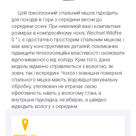
Цей трисезонний спальний мішок підходить
для походів в гори з середини весни до
середини осені. При невеликій вазі і компактних
розмірах в компресійному чохлі, Wechsel Wildfire
0 ° L є одостатньо просторим спальним мішком, і
має масу конструктивних деталей, покликаних
підвищити теплоізоляційні властивості і ізолювати
відпочиваючого від холоду. Крім того, дана
модель відмінно справляється з вологою, як
зовні, так і всередині. Чохол і зовнішня поверхня
спального мішка мають водовідштовхувальну
обробку, утеплювач не втрачає свою
ефективність навіть у вологому стані, а
внутрішня підкладка, не вбирає, а швидко
відводить вологу з середини.