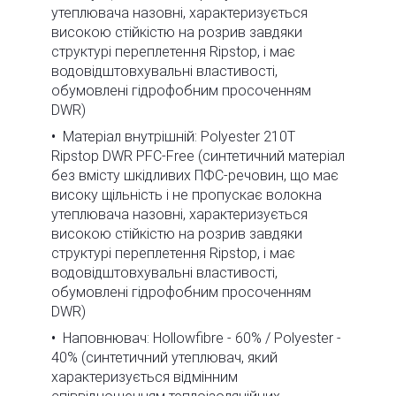
утеплювача назовні, характеризується
високою стійкістю на розрив завдяки
структурі переплетення Ripstop, і має
водовідштовхувальні властивості,
обумовлені гідрофобним просоченням
DWR)
Матеріал внутрішній: Polyester 210T
Ripstop DWR PFC-Free (синтетичний матеріал
без вмісту шкідливих ПФС-речовин, що має
високу щільність і не пропускає волокна
утеплювача назовні, характеризується
високою стійкістю на розрив завдяки
структурі переплетення Ripstop, і має
водовідштовхувальні властивості,
обумовлені гідрофобним просоченням
DWR)
Наповнювач: Hollowfibre - 60% / Polyester -
40% (синтетичний утеплювач, який
характеризується відмінним