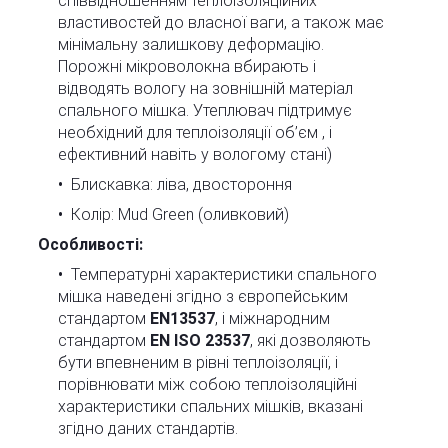
співвідношенням теплоізоляційних
властивостей до власної ваги, а також має
мінімальну залишкову деформацію.
Порожні мікроволокна вбирають і
відводять вологу на зовнішній матеріал
спального мішка. Утеплювач підтримує
необхідний для теплоізоляції об’єм , і
ефективний навіть у вологому стані)
Блискавка: ліва, двостороння
Колір: Mud Green (оливковий)
Особливості:
Температурні характеристики спального
мішка наведені згідно з європейським
стандартом
EN13537
, і міжнародним
стандартом
EN ISO 23537
, які дозволяють
бути впевненим в рівні теплоізоляції, і
порівнювати між собою теплоізоляційні
характеристики спальних мішків, вказані
згідно даних стандартів.