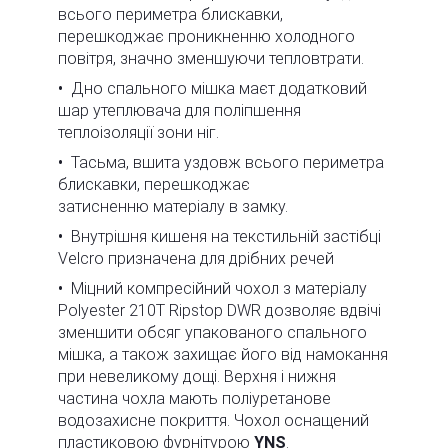
всього периметра блискавки,
перешкоджає проникненню холодного
повітря, значно зменшуючи тепловтрати.
Дно спального мішка маєт додатковий
шар утеплювача для поліпшення
теплоізоляції зони ніг.
Тасьма, вшита уздовж всього периметра
блискавки, перешкоджає
затисненню матеріалу в замку.
Внутрішня кишеня на текстильній застібці
Velcro призначена для дрібних речей
Міцний компресійний чохол з матеріалу
Polyester 210T Ripstop DWR дозволяє вдвічі
зменшити обсяг упакованого спального
мішка, а також захищає його від намокання
при невеликому дощі. Верхня і нижня
частина чохла мають поліуретанове
водозахисне покриття. Чохол оснащений
пластиковою фурнітурою
YNS
.