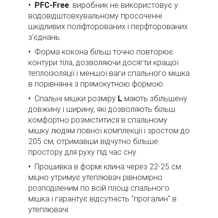
PFC-Free
: виробник не використовує у
водовідштовхувальному просоченні
шкідливих поліфторованих і перфторованих
з'єднань.
Форма кокона більш точно повторює
контури тіла, дозволяючи досягти кращої
теплоізоляції і меншої ваги спального мішка
в порівнянні з прямокутною формою.
Спальні мішки розміру
L
мають збільшену
довжину і ширину, які дозволяють більш
комфортно розміститися в спальному
мішку людям повної комплекції і зростом до
205 см, отримавши відчутно більше
простору для руху під час сну.
Прошивка в формі клина через 22-25 см
міцно утримує утеплювач рівномірно
розподіленим по всій площі спального
мішка і гарантує відсутність "прогалин" в
утеплювачі.