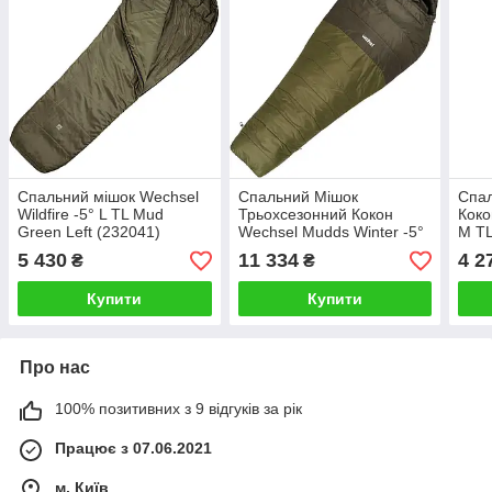
Спальний мішок Wechsel
Спальний Мішок
Спал
Wildfire -5° L TL Mud
Трьохсезонний Кокон
Коко
Green Left (232041)
Wechsel Mudds Winter -5°
M TL
M TL Olive/Mud Green Left
(232
5 430
11 334
4 2
₴
₴
(232052) Туристичний
Спа
Спальник
Купити
Купити
Про нас
100% позитивних з 9 відгуків за рік
Працює з 07.06.2021
м. Київ