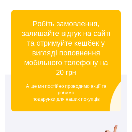
Робіть замовлення,
залишайте відгук на сайті
та отримуйте кешбек у
вигляді поповнення
мобільного телефону
на
20 грн
А ще ми постійно проводимо акції та
робимо
подарунки для наших покупців