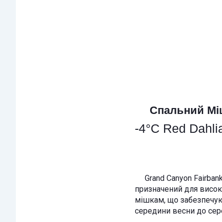
Спальний М
-4°C Red Dahlia
Grand Canyon Fairbanks
призначений для висок
мішкам, що забезпечуют
середини весни до сер