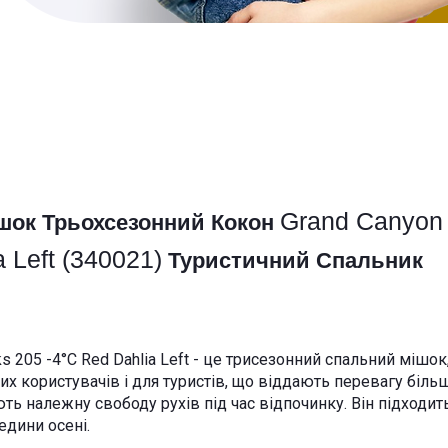
Grand Canyon 
ішок
Трьохсезонний
Кокон
 Left (340021)
Туристичний Спальник
 205 -4°C Red Dahlia Left - це трисезонний спальний мішок
их користувачів і для туристів, що віддають перевагу біл
ь належну свободу рухів під час відпочинку. Він підходить
едини осені.