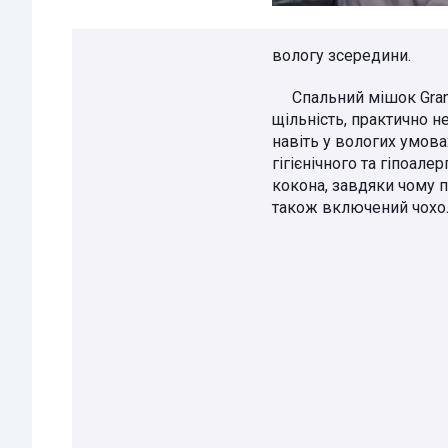
вологу зсередини.
Спальний мішок Grand 
щільність, практично 
навіть у вологих умова
гігієнічного та гіпоал
кокона, завдяки чому 
також включений чохол