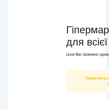
Гіпермар
для всіє
Ціни Вас приємно здив
Переглянут