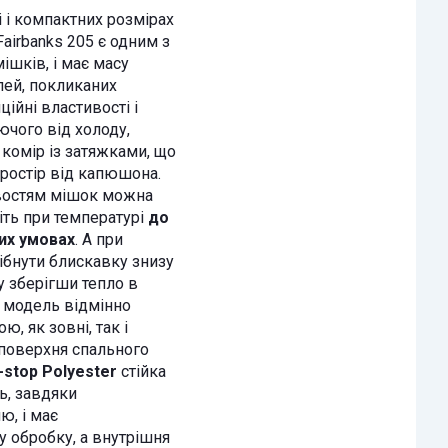
і компактних розмірах
Fairbanks 205 є одним з
ішків, і має масу
лей, покликаних
ійні властивості і
чого від холоду,
комір із затяжками, що
простір від капюшона.
востям мішок можна
іть при температурі
до
их умовах
. А при
ібнути блискавку знизу
у зберігши тепло в
а модель відмінно
ю, як зовні, так і
 поверхня спального
-stop Polyester
стійка
, завдяки
ю, і має
 обробку, а внутрішня