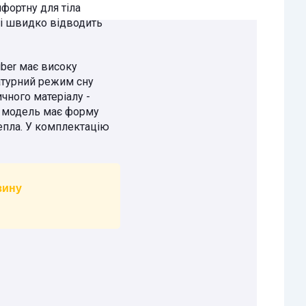
фортну для тіла
 і швидко відводить
iber має високу
ратурний режим сну
чного матеріалу -
на модель має форму
епла. У комплектацію
зину