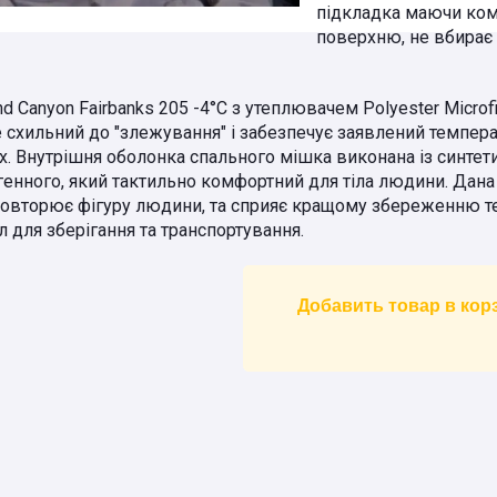
підкладка маючи ком
поверхню, не вбирає
Canyon Fairbanks 205 -4°C з утеплювачем Polyester Microf
не схильний до "злежування" і забезпечує заявлений темпе
х. Внутрішня оболонка спального мішка виконана із синтети
ергенного, який тактильно комфортний для тіла людини. Да
повторює фігуру людини, та сприяє кращому збереженню т
 для зберігання та транспортування.
Добавить товар в кор