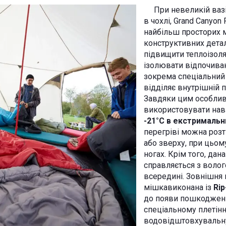
При невеликій вазі 
в чохлі, Grand Canyon 
найбільш просторих м
конструктивних дета
підвищити теплоізоляц
ізолювати відпочиваю
зокрема спеціальний 
відділяє внутрішній 
Завдяки цим особли
використовувати нав
-21°C в екстримальн
перегріві можна розт
або зверху, при цьом
ногах. Крім того, дан
справляється з волого
всередині. Зовнішня
мішкавиконана із
Rip
до появи пошкоджень
спеціальному плетінн
водовідштовхувальну