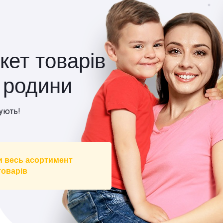
кет товарів
ї родини
ують!
и весь асортимент
товарів