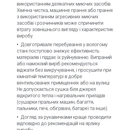
використанням делікатних миючих засобів.
Хімічна чистка, машинне прання або прання
з використанням агресивних миючих
засобів і розчинників може спричинити
втрату зовнішнього вигляду і характеристик
виробу.
Довготривале перебування у вологому
стані поступово знижує ефективність
матеріалів і піддає їх руйнуванню. Випраний
або намоклий виріб рекомендується
віджати без викручування, і просушити при
кімнатній температурі в добре
вентильованих приміщеннях або на вулиці.
Не допускається сушка біля джерел
відкритого тепла і нагрівальних приладів
(сушарки пральних машин, багаття,
пальники, печі, обігрівачі, батареї та інше).
Догляд за рукавичками краще проводити
відповідно до рекомендацій на ярлику
виробу.