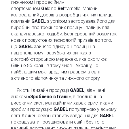
лижником і професійним
спортсменом
Ga
ldino
Bel
tramello. Маючи
колосальний досвід в розробці лижних палиць,
компанія
GABEL
з успіхом застосувала його для
виробництва трекінгових палиць і палиць для
скандинавської ходьби. Безперервний розвиток
нових продуктових технологій призвів до того,
що
GABEL
зайняла лідируючі позиції на
національному і зарубіжних ринках з
дистриб'юторською мережею, яка охоплює
більше 85 країн, в тому числі і Україну, і є
найбільшим міжнародним гравцем в світі
активного відпочинку та лижного спорту.
Якість і дизайн продукції
GABEL
, відмічені
знаком
«Зроблено в Італії»
, в поєднанні з
високими експлуатаційними характеристиками
зробили продукцію
GABEL
популярною у всьому
світі. Кожен сезон ставить завдання для
GABEL
покращувати і розширювати свій і без того
великий асортимент лижних палиць, трекінгових