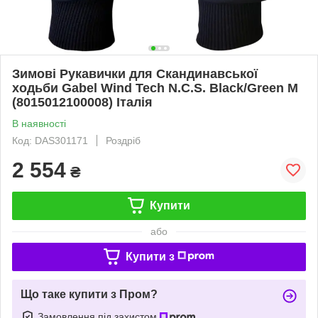
Зимові Рукавички для Cкандинавської
ходьби Gabel Wind Tech N.C.S. Black/Green M
(8015012100008) Італія
В наявності
Код: DAS301171
Роздріб
2 554
₴
Купити
або
Купити з
Що таке купити з Пром?
Замовлення під захистом