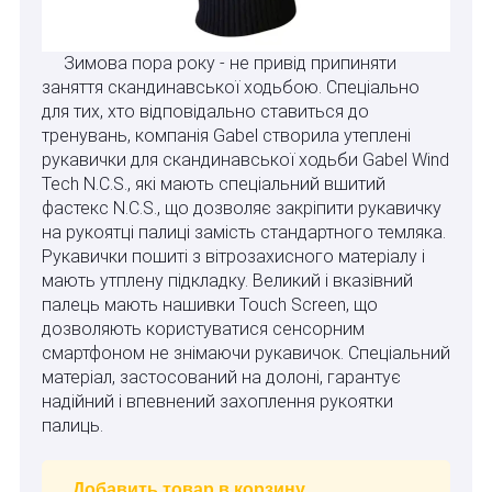
Зимова пора року - не привід припиняти
заняття скандинавської ходьбою. Спеціально
для тих, хто відповідально ставиться до
тренувань, компанія Gabel створила утеплені
рукавички для скандинавської ходьби Gabel Wind
Tech N.C.S., які мають спеціальний вшитий
фастекс N.C.S., що дозволяє закріпити рукавичку
на рукоятці палиці замість стандартного темляка.
Рукавички пошиті з вітрозахисного матеріалу і
мають утплену підкладку. Великий і вказівний
палець мають нашивки Touch Screen, що
дозволяють користуватися сенсорним
смартфоном не знімаючи рукавичок. Спеціальний
матеріал, застосований на долоні, гарантує
надійний і впевнений захоплення рукоятки
палиць.
Добавить товар в корзину