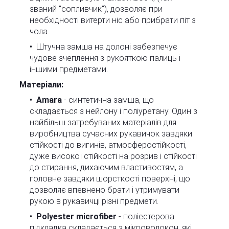
званий "сопливчик"), дозволяє при
необхідності витерти ніс або прибрати піт з
чола.
Штучна замша на долоні забезпечує
чудове зчеплення з рукояткою палиць і
іншими предметами.
Матеріали:
Amara
- синтетична замша, що
складається з нейлону і поліуретану. Один з
найбільш затребуваних матеріалів для
виробництва сучасних рукавичок завдяки
стійкості до вигинів, атмосферостійкості,
дуже високої стійкості на розрив і стійкості
до стирання, дихаючим властивостям, а
головне завдяки шорсткості поверхні, що
дозволяє впевнено брати і утримувати
рукою в рукавичці різні предмети.
Polyester microfiber
- поліестерова
підкладка складається з мікроволокон, які,