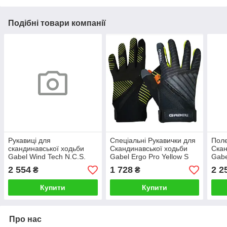
Подібні товари компанії
Рукавиці для
Спеціальні Рукавички для
Поле
скандинавської ходьби
Cкандинавської ходьби
Cкан
Gabel Wind Tech N.C.S.
Gabel Ergo Pro Yellow S
Gabe
Black/Green M
(8015011300307) Італія
(801
2 554
1 728
2 2
₴
₴
(8015012100008)
Купити
Купити
Про нас