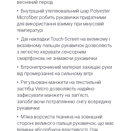
весняний період.
Внутрішній утеплювальний шар Polyester
Microfiber робить рукавички придатними
для використання взимку при мінусовій
температурі.
Дві накладки Touch-Screen на великому і
вказівному пальцях рукавичок дозволяють
з легкістю керувати сенсорним
смартфоном, не знімаючи рукавички.
Вітронепроникний матеріал захищає руки
від промерзання на сильному вітрі.
Регульовані манжети на текстильній
застібці Velcro дозволяють надійно
зафіксувати манжету на зап'ясті,
запобігаючи потраплянню снігу всередину
рукавички.
М'яка ворсиста тканина на зовнішній
стороні великого пальця рукавичок, що має
відмінні абсорбуючі властивості, (так