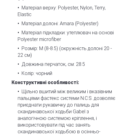
Матеріал верху: Polyester, Nylon, Terry,
Elastic
Матеріал долоні: Amara (Polyester)
Матеріал підкладки: утеплювач на основі
Polyester microfiber
Розмір: M (8-8.5) (окружність долоні 20 -
22 см)
Довжина перчаток, см: 28.5
Колір: чорний
Конструктивні особливості:
Щільно вшитий між великим і вказівним
пальцями фастекс системи N.C.S. дозволяє
приєднати рукавичку до палиць для
скандинавської ходьби Gabel з
аналогічною системою кріплення, і
використовувати під час занять
скандинавської ходьбою в осінньо-