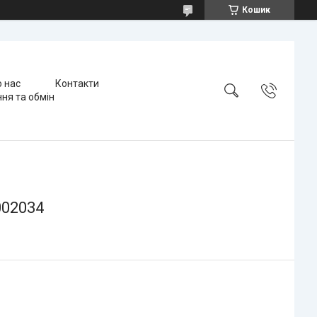
Кошик
 нас
Контакти
ня та обмін
002034