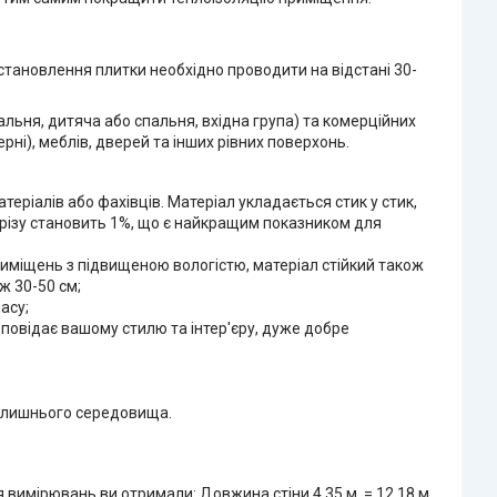
становлення плитки необхідно проводити на відстані 30-
альня, дитяча або спальня, вхідна група) та комерційних
рні), меблів, дверей та інших рівних поверхонь.
еріалів або фахівців. Матеріал укладається стик у стик,
різу становить 1%, що є найкращим показником для
 приміщень з підвищеною вологістю, матеріал стійкий також
ж 30-50 см;
асу;
дповідає вашому стилю та інтер'єру, дуже добре
вколишнього середовища.
 вимірювань ви отримали: Довжина стіни 4,35 м. = 12,18 м