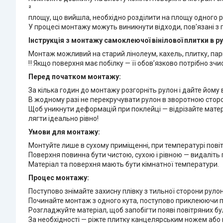
²
площу, що вийшла, необхідно розділити на площу одного рул
У процесі монтажу можуть виникнути відходи, пов'язані з
Інструкція з монтажу самоклеючої вінілової плитки в ру
Монтаж можливий на старий лінолеум, кахель, плитку, парк
‼️ Якщо поверхня має побілку — її обов’язково потрібно зч
Перед початком монтажу:
За кілька годин до монтажу розгорніть рулон і дайте йом
В жодному разі не перекручувати рулон в зворотною сторо
Щоб уникнути деформацій при поклейці — відрізайте матері
лягти ідеально рівно!
Умови для монтажу:
Монтуйте лише в сухому приміщенні, при температурі повітр
Поверхня повинна бути чистою, сухою і рівною — видаліть 
Матеріал та поверхня мають бути кімнатної температури.
Процес монтажу:
Поступово знімайте захисну плівку з тильної сторони рулон
Починайте монтаж з одного кута, поступово приклеюючи п
Розгладжуйте матеріал, щоб запобігти появі повітряних бу
За необхідності — ріжте плитку канцелярським ножем або