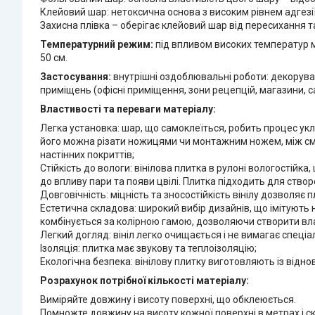
Клейовий шар: нетоксична основа з високим рівнем адгезії
Захисна плівка – оберігає клейовий шар від пересихання т
Температурний режим:
під впливом високих температур м
50 см.
Застосування:
внутрішні оздоблювальні роботи: декоруван
приміщень (офісні приміщення, зони рецепцій, магазини, са
Властивості та переваги матеріалу:
Легка установка: шар, що самоклеїться, робить процес укл
його можна різати ножицями чи монтажним ножем, між сму
настінних покриттів;
Стійкість до вологи: вінілова плитка в рулоні вологостійк
до впливу пари та появи цвілі. Плитка підходить для створ
Довговічність: міцність та зносостійкість вінілу дозволяє
Естетична складова: широкий вибір дизайнів, що імітують 
комбінується за колірною гамою, дозволяючи створити в
Легкий догляд: вініл легко очищається і не вимагає спеці
Ізоляція: плитка має звукову та теплоізоляцію;
Екологічна безпека: вінілову плитку виготовляють із від
Розрахунок потрібної кількості матеріалу:
Виміряйте довжину і висоту поверхні, що обклеюється.
Помножте довжину на висоту кожної поверхні в метрах і ск