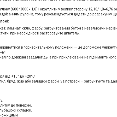
ону (600*3000= 1,8) і округлити у велику сторону:12,18/1,8=6,76 о
 підрізанням рулонів, тому рекомендується додати до розрахунку 
лоні:
ет, ламінат, скло, фарбу, загрунтований бетон з невеликими нерів
истити, при необхідності застосовуйте шпатель.
у вирівнятися в горизонтальному положенні — це допоможе уникнути
ну!
ал по довжині заздалегідь, а при приклеюванні не підіймайте його 
я від +15° до +20°C.
пил, бруд, жир або залишки фарби. За потреби — загрунтуйте та дай
у.
литку до поверхні.
льбашок і складок.
 ножицями.