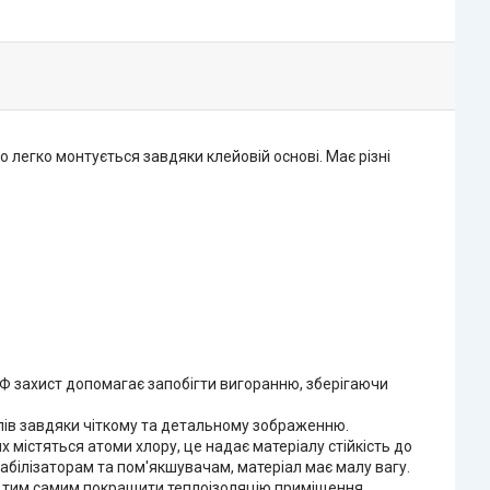
 легко монтується завдяки клейовій основі. Має різні
УФ захист допомагає запобігти вигоранню, зберігаючи
алів завдяки чіткому та детальному зображенню.
х містяться атоми хлору, це надає матеріалу стійкість до
табілізаторам та пом'якшувачам, матеріал має малу вагу.
и, тим самим покращити теплоізоляцію приміщення.