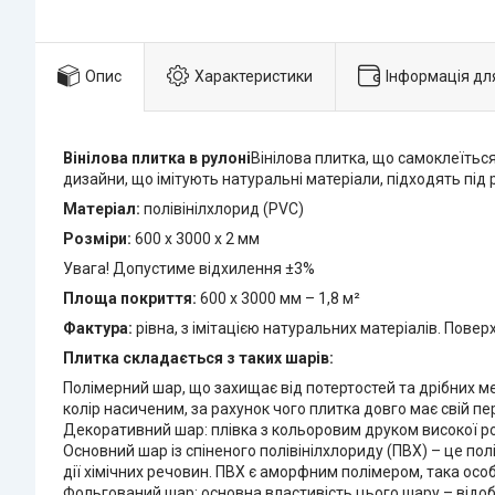
Опис
Характеристики
Інформація дл
Вінілова плитка в рулоні
Вінілова плитка, що самоклеїться
дизайни, що імітують натуральні матеріали, підходять під рі
Матеріал:
полівінілхлорид (PVC)
Розміри:
600 х 3000 х 2 мм
Увага! Допустиме відхилення ±3%
Площа покриття:
600 х 3000 мм – 1,8 м²
Фактура:
рівна, з імітацією натуральних матеріалів. Повер
Плитка складається з таких шарів:
Полімерний шар, що захищає від потертостей та дрібних м
колір насиченим, за рахунок чого плитка довго має свій пе
Декоративний шар: плівка з кольоровим друком високої ро
Основний шар із спіненого полівінілхлориду (ПВХ) – це пол
дії хімічних речовин. ПВХ є аморфним полімером, така осо
Фольгований шар: основна властивість цього шару – відо