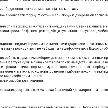
.
а забруднення, легко знімається під час монтажу.
оже змінювати форму. У кухонній зоні поруч із джерелами вогню в
ня стін у всіх видах житлових приміщень (кухня, ванна кімната, віт
лони краси або фітнес-центри, місця суспільної присутності, майсте
адання швидким і простим, не вимагаючи додатково клею, інших мат
гами не розходиться, не набухає та не деформується. Відсоток об
а, що робить її відмінним вибором для ванних кімнат, кухні та інших
ення фартуха кухні, можна клеїти біля плити на відстані не менше ні
 плитці залишатися в первинному стані протягом тривалого періоду ч
натуральні матеріали, кольорів дозволяє підібрати покриття, яке ві
ласний дизайн приміщення;
альних засобів для чищення.
новлюваних ресурсів, а сам матеріал безпечний для здоров'я та на
ладіть отримані результати, щоб отримати площу. Наприклад, після