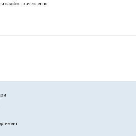
я надійного зчеплення.
ари
и
ортимент