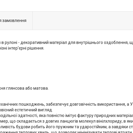
я замовлення
 в рулоні - декоративний матеріал для внутрішнього оздоблення, що
зні інтер'єрні рішення.
хня глянсова або матова.
еханічних пошкоджень, забезпечує довговічність використання, а 
рвісний естетичний вигляд.
здільної здатності, яка повністю імітує фактуру природних матері
імер, що складається з довгих ланцюгів молекул вінілхлориду, в яки
бливість будови робить його пружним та ударостійким, а завдяки с
браження теплових хвиль, що дозволяє мінімізувати теплові втрат