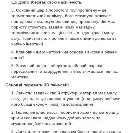
що довго зберігає свою насиченість.
Основний шар з пористого поліпропілену – це
термопластичний полімер, його структура включає
повторювані молекулярні одиниці пропілену. Він має
пористу структуру, завдяки чому має гарну
термоізоляцію і низьку щільність, а відповідно і малу
вагу. Пористий поліпропілен також стійкий до вологи і
хімічно інертний.
Клейовий шар: нетоксична основа з високим рівнем
адгезії.
Захисний папір – оберігає клейовий шар від
пересихання та забруднення, легко знімається під час
монтажу.
Основні переваги 3D панелей:
Легкість: завдяки своїй структурі матеріал має малу
вагу, це полегшує транспортування (при цьому роблячи
його більш економічним) та встановлення.
Ізоляційні властивості: пористий характер матеріалу,
крім малої ваги, надає йому добрих тепло- та
звукоізоляційних властивостей.
Легкість монтажу: наявність клейового шару дозволяє