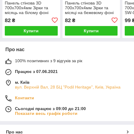
Панель стінова 3D
Панель стінова 3D
Пане
700х700х4мм Зірки та
700х700х4мм Зірки та
700х
місяць на білому фоні
місяці на бежевому фоні
SW-
SW-00001970
SW-00001971
82
82
99
₴
₴
Купити
Купити
Про нас
100% позитивних з 9 відгуків за рік
Працює з 07.06.2021
м. Київ
вул. Верхній Вал, 28 БЦ "Podil Heritage", Київ, Україна
Контакти
Сьогодні працює з 09:00 до 21:00
Показати весь графік роботи
Про нас