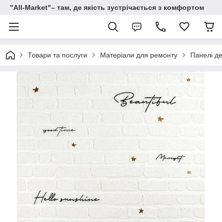
"All-Мarket"– там, де якість зустрічається з комфортом
Товари та послуги
Матеріали для ремонту
Панелі де