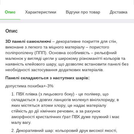
Опис
Характеристики
Відгуки про товар
Доставка
Опис
3D панелі самоклеючі
– декоративне покриття для стін,
виконане з легкого та міцного матеріалу – пористого
поліпропілену (ППП). Основна особливість – рельєфний
малюнок у вигляді цегли у широкому різноманітті кольорів та
наявність клейового шару, що дозволяє встановити панелі без
необхідності застосування додаткових матеріалів.
Панелі складаються з наступних шарів:
допустима похибка+-3%
ПВХ плівка (з лицьового боку) - це полімер, що
складається з довгих ланцюгів молекул вінілхлориду, в
яких містяться атоми хлору, це надає матеріалу
стійкість до дії хімічних речовин, а за рахунок
аморфності кристалічних ґрат ПВХ дуже пружний і має
малу вагу.
Декоративний шар: кольоровий друк високої якості,