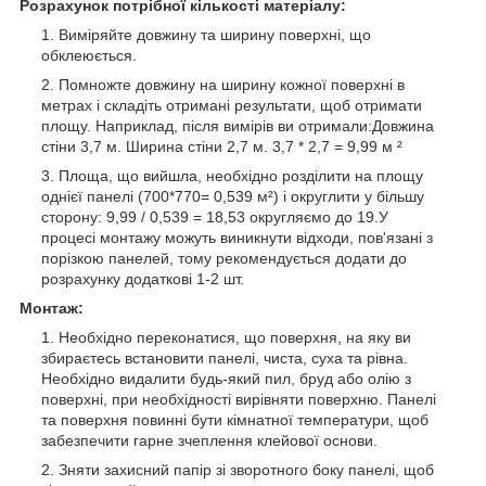
Розрахунок потрібної кількості матеріалу:
Виміряйте довжину та ширину поверхні, що
обклеюється.
Помножте довжину на ширину кожної поверхні в
метрах і складіть отримані результати, щоб отримати
площу. Наприклад, після вимірів ви отримали:Довжина
стіни 3,7 м. Ширина стіни 2,7 м. 3,7 * 2,7 = 9,99 м ²
Площа, що вийшла, необхідно розділити на площу
однієї панелі (700*770= 0,539 м²) і округлити у більшу
сторону: 9,99 / 0,539 = 18,53 округляємо до 19.У
процесі монтажу можуть виникнути відходи, пов'язані з
порізкою панелей, тому рекомендується додати до
розрахунку додаткові 1-2 шт.
Монтаж:
Необхідно переконатися, що поверхня, на яку ви
збираєтесь встановити панелі, чиста, суха та рівна.
Необхідно видалити будь-який пил, бруд або олію з
поверхні, при необхідності вирівняти поверхню. Панелі
та поверхня повинні бути кімнатної температури, щоб
забезпечити гарне зчеплення клейової основи.
Зняти захисний папір зі зворотного боку панелі, щоб