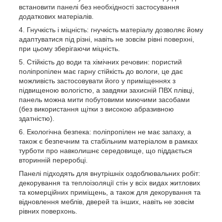
встановити панелі без необхідності застосування
додаткових матеріалів.
Гнучкість і міцність: гнучкість матеріалу дозволяє йому
адаптуватися під різні, навіть не зовсім рівні поверхні,
при цьому зберігаючи міцність.
Стійкість до води та хімічних речовин: пористий
поліпропілен має гарну стійкість до вологи, це дає
можливість застосовувати його у приміщеннях з
підвищеною вологістю, а завдяки захисній ПВХ плівці,
панель можна мити побутовими миючими засобами
(без використання щітки з високою абразивною
здатністю).
Екологічна безпека: поліпропілен не має запаху, а
також є безпечним та стабільним матеріалом в рамках
турботи про навколишнє середовище, що піддається
вторинній переробці.
Панелі підходять для внутрішніх оздоблювальних робіт:
декорування та теплоізоляції стін у всіх видах житлових
та комерційних приміщень, а також для декорування та
відновлення меблів, дверей та інших, навіть не зовсім
рівних поверхонь.