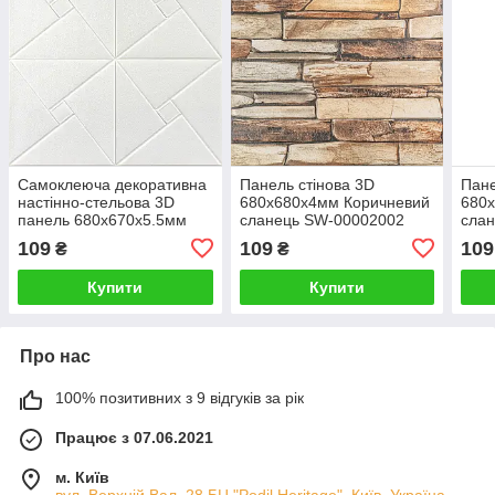
Самоклеюча декоративна
Панель стінова 3D
Пане
настінно-стельова 3D
680х680х4мм Коричневий
680
панель 680х670х5.5мм
сланець SW-00002002
сла
Орігамі (173) SW-
109
109
109
₴
₴
00000182
Купити
Купити
Про нас
100% позитивних з 9 відгуків за рік
Працює з 07.06.2021
м. Київ
вул. Верхній Вал, 28 БЦ "Podil Heritage", Київ, Україна