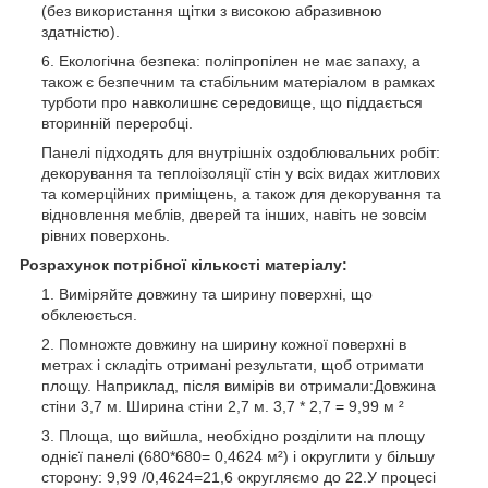
(без використання щітки з високою абразивною
здатністю).
Екологічна безпека: поліпропілен не має запаху, а
також є безпечним та стабільним матеріалом в рамках
турботи про навколишнє середовище, що піддається
вторинній переробці.
Панелі підходять для внутрішніх оздоблювальних робіт:
декорування та теплоізоляції стін у всіх видах житлових
та комерційних приміщень, а також для декорування та
відновлення меблів, дверей та інших, навіть не зовсім
рівних поверхонь.
Розрахунок потрібної кількості матеріалу:
Виміряйте довжину та ширину поверхні, що
обклеюється.
Помножте довжину на ширину кожної поверхні в
метрах і складіть отримані результати, щоб отримати
площу. Наприклад, після вимірів ви отримали:Довжина
стіни 3,7 м. Ширина стіни 2,7 м. 3,7 * 2,7 = 9,99 м ²
Площа, що вийшла, необхідно розділити на площу
однієї панелі (680*680= 0,4624 м²) і округлити у більшу
сторону: 9,99 /0,4624=21,6 округляємо до 22.У процесі