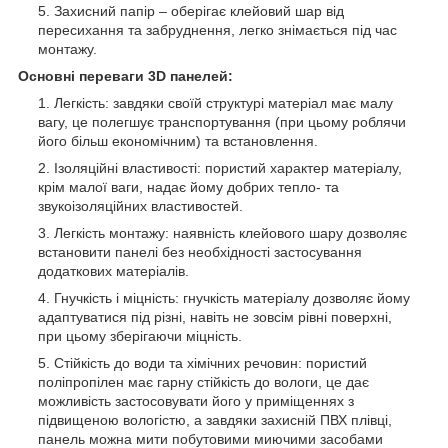
Захисний папір – оберігає клейовий шар від
пересихання та забруднення, легко знімається під час
монтажу.
Основні переваги 3D панелей:
Легкість: завдяки своїй структурі матеріал має малу
вагу, це полегшує транспортування (при цьому роблячи
його більш економічним) та встановлення.
Ізоляційні властивості: пористий характер матеріалу,
крім малої ваги, надає йому добрих тепло- та
звукоізоляційних властивостей.
Легкість монтажу: наявність клейового шару дозволяє
встановити панелі без необхідності застосування
додаткових матеріалів.
Гнучкість і міцність: гнучкість матеріалу дозволяє йому
адаптуватися під різні, навіть не зовсім рівні поверхні,
при цьому зберігаючи міцність.
Стійкість до води та хімічних речовин: пористий
поліпропілен має гарну стійкість до вологи, це дає
можливість застосовувати його у приміщеннях з
підвищеною вологістю, а завдяки захисній ПВХ плівці,
панель можна мити побутовими миючими засобами