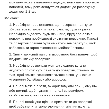
монтажу можуть виникнути відходи, пов'язані з порізкою
панелей, тому рекомендується додати до розрахунку
додаткові 1-2 шт.
Монтаж:
Необхідно переконатися, що поверхня, на яку ви
збираєтесь встановити панелі, чиста, суха та рівна.
Необхідно видалити будь-який пил, бруд або олію з
поверхні, при необхідності вирівняти поверхню. Панелі
та поверхня повинні бути кімнатної температури, щоб
забезпечити гарне зчеплення клейової основи.
Зняти захисний папір зі зворотного боку панелі, щоб
відкрити клейку поверхню.
Необхідно розпочати монтаж з одного кута та
акуратно притиснути панель до поверхні, стежачи за
тим, щоб плитка встановлювалася рівно, уникаючи
утворення бульбашок або зморшок.
Панелі можна різати, використовуючи при цьому ніж
або ножиці, щоб підганяти панелі за розміром,
особливо по краях та в кутах поверхні.
Панелі необхідно щільно притискати до поверхні,
щоб забезпечити гарне зчеплення між плиткою та