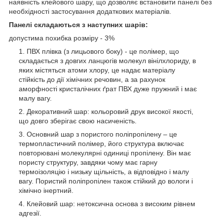
наявність клейового шару, що дозволяє встановити панелі без
необхідності застосування додаткових матеріалів.
Панелі складаються з наступних шарів:
допустима похибка розміру - 3%
ПВХ плівка (з лицьового боку) - це полімер, що
складається з довгих ланцюгів молекул вінілхлориду, в
яких містяться атоми хлору, це надає матеріалу
стійкість до дії хімічних речовин, а за рахунок
аморфності кристалічних ґрат ПВХ дуже пружний і має
малу вагу.
Декоративний шар: кольоровий друк високої якості,
що довго зберігає свою насиченість.
Основний шар з пористого поліпропілену – це
термопластичний полімер, його структура включає
повторювані молекулярні одиниці пропілену. Він має
пористу структуру, завдяки чому має гарну
термоізоляцію і низьку щільність, а відповідно і малу
вагу. Пористий поліпропілен також стійкий до вологи і
хімічно інертний.
Клейовий шар: нетоксична основа з високим рівнем
адгезії.