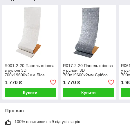
R001-2-20 Панель стінова
R017-2-20 Панель стінова
R061
в рулоні 3D
у рулоні 3D
у ру
700х19600х2мм Біла
700х19600х2мм Срібло
700
Цегла SW-00002277
SW-00002278
Чорн
1 770
1 770
1 9
₴
₴
Купити
Купити
Про нас
100% позитивних з 9 відгуків за рік