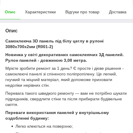
Опис
Характеристики
Відгуки про товар
Доставка
Опис
Самоклеюча 3D панель під білу цеглу в рулоні
3080x700x2мм (R001-2)
Новинка у світі декоративних самоклеючих 3Д панелей.
Рулон панелей - довжиною 3,08 метра.
Мрієте зробити ремонт за 1 день? Є просте і дієве рішення -
самоклеючі панелі зі спіненого поліпропілену. Це легкий,
гнучкий та міцний матеріал, який допоможе приховати
недоліки нерівних стін.
Перевага такого швидкого ремонту — вам не потрібно шукати
підрядників, свердлити стіни та після прибирати будівельне
сміття.
Переваги використання панелей у внутрішньому
оздобленні будинку:
Легко клеються на поверхню;