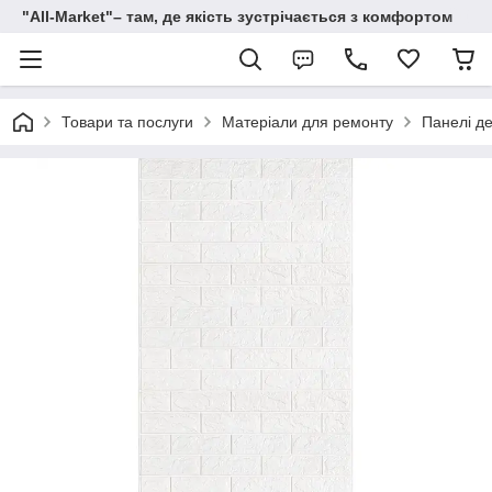
"All-Мarket"– там, де якість зустрічається з комфортом
Товари та послуги
Матеріали для ремонту
Панелі де