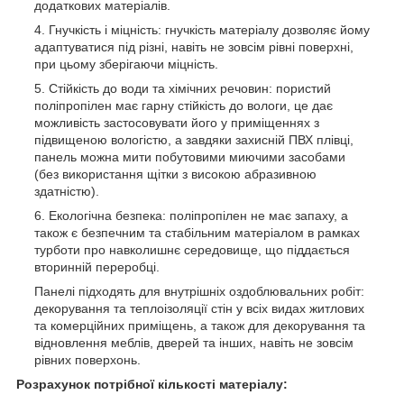
додаткових матеріалів.
Гнучкість і міцність: гнучкість матеріалу дозволяє йому
адаптуватися під різні, навіть не зовсім рівні поверхні,
при цьому зберігаючи міцність.
Стійкість до води та хімічних речовин: пористий
поліпропілен має гарну стійкість до вологи, це дає
можливість застосовувати його у приміщеннях з
підвищеною вологістю, а завдяки захисній ПВХ плівці,
панель можна мити побутовими миючими засобами
(без використання щітки з високою абразивною
здатністю).
Екологічна безпека: поліпропілен не має запаху, а
також є безпечним та стабільним матеріалом в рамках
турботи про навколишнє середовище, що піддається
вторинній переробці.
Панелі підходять для внутрішніх оздоблювальних робіт:
декорування та теплоізоляції стін у всіх видах житлових
та комерційних приміщень, а також для декорування та
відновлення меблів, дверей та інших, навіть не зовсім
рівних поверхонь.
Розрахунок потрібної кількості матеріалу: