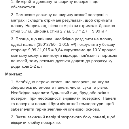
Виміряйте довжину та ширину поверхні, що
обклеюється.
Помножте довжину на ширину кожної поверхні в
метрах і складіть отримані результати, щоб отримати
площу. Наприклад, після вимірів ви отримали:Довжина
стіни 3,7 м. Ширина стіни 2,7 м. 3,7 * 2,7 = 9,99 м ²
Площа, що вийшла, необхідно розділити на площу
однієї панелі (350*2750= 1,015 м²) і округлити у більшу
сторону: 9,99 / 1,015 = 9,84 округляємо до 10.У процесі
монтажу можуть виникнути відходи, пов'язані з порізкою
панелей, тому рекомендується додати до розрахунку
додаткові 1-2 шт.
Монтаж:
Необхідно переконатися, що поверхня, на яку ви
збираєтесь встановити панелі, чиста, суха та рівна.
Необхідно видалити будь-який пил, бруд або олію з
поверхні, при необхідності вирівняти поверхню. Панелі
та поверхня повинні бути кімнатної температури, щоб
забезпечити гарне зчеплення клейової основи.
Зняти захисний папір зі зворотного боку панелі, щоб
відкрити клейку поверхню.