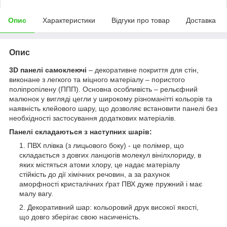
Опис
Характеристики
Відгуки про товар
Доставка
Опис
3D панелі самоклеючі
– декоративне покриття для стін,
виконане з легкого та міцного матеріалу – пористого
поліпропілену (ППП). Основна особливість – рельєфний
малюнок у вигляді цегли у широкому різноманітті кольорів та
наявність клейового шару, що дозволяє встановити панелі без
необхідності застосування додаткових матеріалів.
Панелі складаються з наступних шарів:
ПВХ плівка (з лицьового боку) - це полімер, що
складається з довгих ланцюгів молекул вінілхлориду, в
яких містяться атоми хлору, це надає матеріалу
стійкість до дії хімічних речовин, а за рахунок
аморфності кристалічних ґрат ПВХ дуже пружний і має
малу вагу.
Декоративний шар: кольоровий друк високої якості,
що довго зберігає свою насиченість.