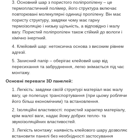
Основний шар з пористого поліпропілену – це
термопластичний полімер, його структура включає
повторювані молекулярні одиниці пропілену. Він має
пористу структуру, завдяки чому має гарну
термоізоляцію і низьку щільність, а відповідно і малу
вагу. Пористий поліпропілен також стійкий до вологи і
хімічно інертний.
Клейовий шар: нетоксична основа з високим рівнем
адгезії.
Захисний папір – оберігає клейовий шар від
пересихання та забруднення, легко знімається під час
монтажу.
Основні переваги 3D панелей:
Легкість: завдяки своїй структурі матеріал має малу
вагу, це полегшує транспортування (при цьому роблячи
його більш економічним) та встановлення.
Ізоляційні властивості: пористий характер матеріалу,
крім малої ваги, надає йому добрих тепло- та
звукоізоляційних властивостей.
Легкість монтажу: наявність клейового шару дозволяє
встановити панелі без необхідності застосування