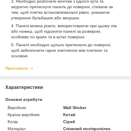
Необхідно розпочати монтаж з одного кута та
акуратно притиснути панель до поверхні, стежачи за
тим, щоб плитка встановлювалася рівно, уникаючи
утворення бульбашок або зморшок.
Панелі можна різати, використовуючи при цьому ніж
або ножиці, щоб підганяти панелі за розміром,
особливо по краях та в кутах поверхні.
Панелі необхідно щільно притискати до поверхні,
щоб забезпечити гарне зчеплення між плиткою та
основою.
Приховати
Характеристики
Основні атрибути
Виробник
Wall Sticker
Країна виробник
Китай
Колір
Сірий
Матеріал
Спінений поліпропілен