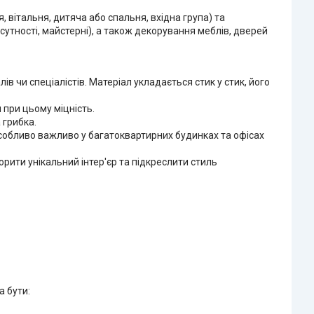
, вітальня, дитяча або спальня, вхідна група) та
сутності, майстерні), а також декорування меблів, дверей
 чи спеціалістів. Матеріал укладається стик у стик, його
 при цьому міцність.
 грибка.
 особливо важливо у багатоквартирних будинках та офісах
орити унікальний інтер'єр та підкреслити стиль
а бути: