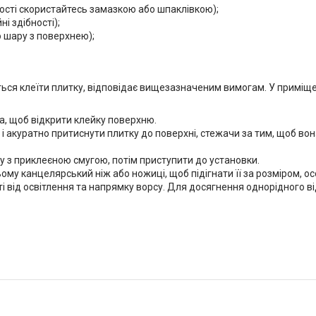
ності скористайтесь замазкою або шпаклівкою);
і здібності);
о шару з поверхнею);
ься клеїти плитку, відповідає вищезазначеним вимогам. У приміщен
на, щоб відкрити клейку поверхню.
і акуратно притиснути плитку до поверхні, стежачи за тим, щоб во
у з приклеєною смугою, потім приступити до установки.
му канцелярський ніж або ножиці, щоб підігнати її за розміром, ос
і від освітлення та напрямку ворсу. Для досягнення однорідного в