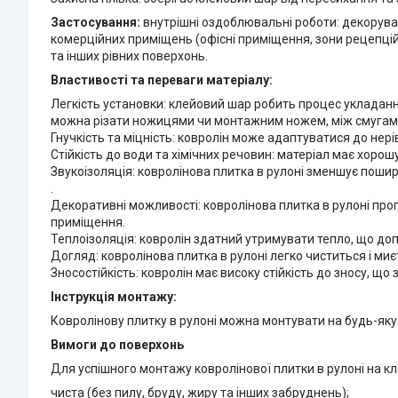
Застосування:
внутрішні оздоблювальні роботи: декоруванн
комерційних приміщень (офісні приміщення, зони рецепцій,
та інших рівних поверхонь.
Властивості та переваги матеріалу:
Легкість установки: клейовий шар робить процес укладанн
можна різати ножицями чи монтажним ножем, між смугами
Гнучкість та міцність: ковролін може адаптуватися до нері
Стійкість до води та хімічних речовин: матеріал має хорошу 
Звукоізоляція: ковролінова плитка в рулоні зменшує пошир
.
Декоративні можливості: ковролінова плитка в рулоні проп
приміщення.
Теплоізоляція: ковролін здатний утримувати тепло, що до
Догляд: ковролінова плитка в рулоні легко чиститься і миє
Зносостійкість: ковролін має високу стійкість до зносу, що
Інструкція монтажу:
Ковролінову плитку в рулоні можна монтувати на будь-яку 
Вимоги до поверхонь
Для успішного монтажу ковролінової плитки в рулоні на кл
чиста (без пилу, бруду, жиру та інших забруднень);