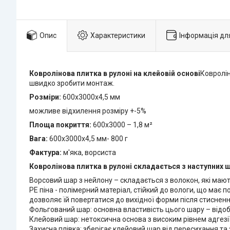
Опис
Характеристики
Інформація дл
Ковролінова плитка в рулоні на клейовій основі
Ковролі
швидко зробити монтаж.
Розміри:
600х3000х4,5 мм
можливе відхилення розміру +-5%
Площа покриття:
600х3000 – 1,8 м²
Вага:
600х3000х4,5 мм- 800 г
Фактура:
м'яка, ворсиста
Ковролінова плитка в рулоні складається з наступних ш
Ворсовий шар з нейлону – складається з волокон, які мають 
РЕ піна - полімерний матеріал, стійкий до вологи, що має п
дозволяє їй повертатися до вихідної форми після стиснен
Фольгований шар: основна властивість цього шару – відо
Клейовий шар: нетоксична основа з високим рівнем адгезії
Захисна плівка: зберігає клейовий шар від пересихання та