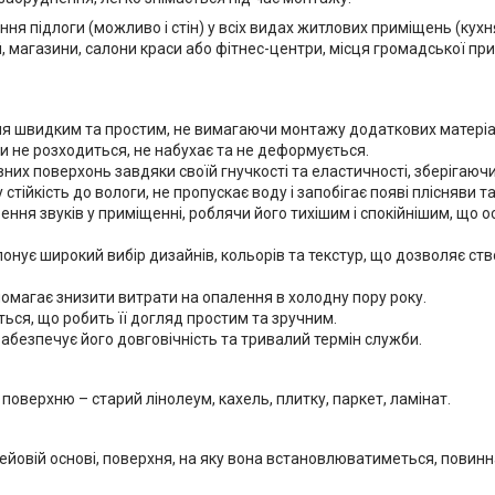
я підлоги (можливо і стін) у всіх видах житлових приміщень (кухня
 магазини, салони краси або фітнес-центри, місця громадської при
я швидким та простим, не вимагаючи монтажу додаткових матеріалів
 не розходиться, не набухає та не деформується.
вних поверхонь завдяки своїй гнучкості та еластичності, зберігаючи
стійкість до вологи, не пропускає воду і запобігає появі плісняви та
ення звуків у приміщенні, роблячи його тихішим і спокійнішим, що
онує широкий вибір дизайнів, кольорів та текстур, що дозволяє ств
помагає знизити витрати на опалення в холодну пору року.
ться, що робить її догляд простим та зручним.
 забезпечує його довговічність та тривалий термін служби.
поверхню – старий лінолеум, кахель, плитку, паркет, ламінат.
ейовій основі, поверхня, на яку вона встановлюватиметься, повинн