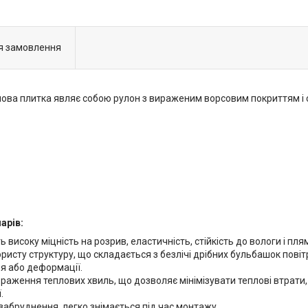
я замовлення
нова плитка являє собою рулон з вираженим ворсовим покриттям 
арів:
високу міцність на розрив, еластичність, стійкість до вологи і пля
ористу структуру, що складається з безлічі дрібних бульбашок повітр
ня або деформації.
браження теплових хвиль, що дозволяє мінімізувати теплові втрат
.
 забруднення, легко знімається під час монтажу.