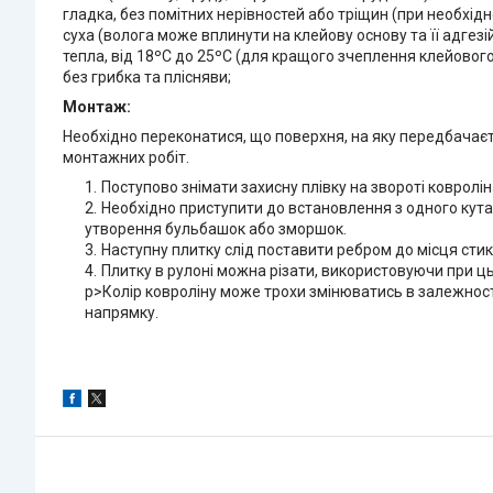
гладка, без помітних нерівностей або тріщин (при необхід
суха (волога може вплинути на клейову основу та її адгезійн
тепла, від 18ºС до 25ºС (для кращого зчеплення клейовог
без грибка та плісняви;
Монтаж:
Необхідно переконатися, що поверхня, на яку передбачаєт
монтажних робіт.
Поступово знімати захисну плівку на звороті ковролі
Необхідно приступити до встановлення з одного кута 
утворення бульбашок або зморшок.
Наступну плитку слід поставити ребром до місця стик
Плитку в рулоні можна різати, використовуючи при цьо
p>Колір ковроліну може трохи змінюватись в залежност
напрямку.