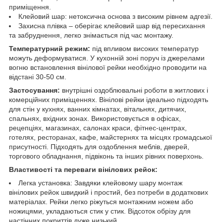
приміщення.
Клейовий шар: нетоксична основа з високим рівнем адгезії.
Захисна плівка – оберігає клейовий шар від пересихання
та забруднення, легко знімається під час монтажу.
Температурний режим:
під впливом високих температур
можуть деформуватися. У кухонній зоні поруч із джерелами
вогню встановлення вінілової рейки необхідно проводити на
відстані 30-50 см.
Застосування:
внутрішні оздоблювальні роботи в житлових і
комерційних приміщеннях. Вінілові рейки ідеально підходять
для стін у кухнях, ванних кімнатах, вітальнях, дитячих,
спальнях, вхідних зонах. Використовується в офісах,
рецепціях, магазинах, салонах краси, фітнес-центрах,
готелях, ресторанах, кафе, майстернях та місцях громадської
присутності. Підходять для оздоблення меблів, дверей,
торгового обладнання, підвіконь та інших рівних поверхонь.
Властивості та переваги вінілових рейок:
Легка установка: Завдяки клейовому шару монтаж
вінілових рейок швидкий і простий, без потреби в додаткових
матеріалах. Рейки легко ріжуться монтажним ножем або
ножицями, укладаються стик у стик. Відсоток обрізу для
настінних покриттів дуже низький.