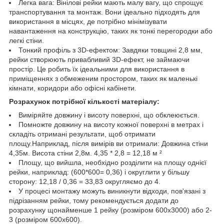
Легка вага: Вінілові рейки мають малу вагу, що спрощує
транспортування та монтаж. Вони ідеально підходять для
використання в місцях, де потрібно мінімізувати
навантаження на конструкцію, таких як тонкі перегородки або
легкі стіни.
Тонкий профіль з 3D-ефектом: Завдяки товщині 2,8 мм,
рейки створюють привабливий 3D-ефект, не займаючи
простір. Це робить їх ідеальними для використання в
приміщеннях з обмеженим простором, таких як маленькі
кімнати, коридори або офісні кабінети.
Розрахунок потрібної кількості матеріалу:
Виміряйте довжину і висоту поверхні, що обклеюється.
Помножте довжину на висоту кожної поверхні в метрах і
складіть отримані результати, щоб отримати
площу.Наприклад, після вимірів ви отримали: Довжина стіни
4,35м. Висота стіни 2,8м. 4,35 * 2,8 = 12,18 м ²
Площу, що вийшла, необхідно розділити на площу однієї
рейки, наприклад: (600*600= 0,36) і округлити у більшу
сторону: 12,18 / 0,36 = 33,83 округляємо до 4.
У процесі монтажу можуть виникнути відходи, пов'язані з
підрізанням рейки, тому рекомендується додати до
розрахунку щонайменше 1 рейку (розміром 600х3000) або 2-
3 (розміром 600х600).