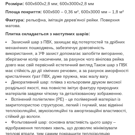
Розміри:
600х600х2,8 мм; 600х3000х2,8 мм
Площа покриття:
600х600 – 0,36 м², 600х3000 мм – 1,8 м²
Фактура:
рельєфна, імітація дерев'яної рейки. Поверхня
матова.
Плитка складається з наступних шарів:
Захисний шар з ПВХ, захищає від потертостей та дрібних
механічних пошкоджень, забезпечує довговічність
використання, а УФ захист допомагає запобігти вигоранню,
зберігаючи колір насиченим, за рахунок чого вінілова рейка
довго має свій первісний естетичний вигляд.Також шар з ПВХ
має стійкість до дії хімічних речовин, а за рахунок аморфності
кристалічних ґрат ПВХ, дуже пружна, має малу вагу.
Декоративний шар: плівка з кольоровим друком високої
роздільної якості, яка повністю імітує фактуру природних
матеріалів завдяки чіткому та деталізованому зображенню.
Вспінений поліетилен (РЕ) - це полімерний матеріал із
закритопористою структурою, легкий і гнучкий, має відмінні
теплоізоляційні, звукоізоляційні та амортизаційні властивості,
стійкий до вологи.
Фольгований шар: основна властивість цього шару –
відображення теплових хвиль, що дозволяє мінімізувати
теплові втрати, тим самим покращити теплоізоляцію