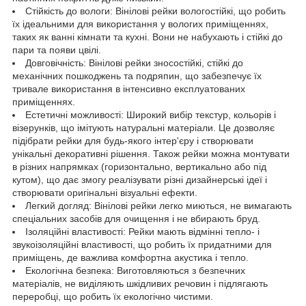
Стійкість до вологи: Вінілові рейки вологостійкі, що робить
їх ідеальними для використання у вологих приміщеннях,
таких як ванні кімнати та кухні. Вони не набухають і стійкі до
пари та появи цвілі.
Довговічність: Вінілові рейки зносостійкі, стійкі до
механічних пошкоджень та подряпин, що забезпечує їх
тривале використання в інтенсивно експлуатованих
приміщеннях.
Естетичні можливості: Широкий вибір текстур, кольорів і
візерунків, що імітують натуральні матеріали. Це дозволяє
підібрати рейки для будь-якого інтер'єру і створювати
унікальні декоративні рішення. Також рейки можна монтувати
в різних напрямках (горизонтально, вертикально або під
кутом), що дає змогу реалізувати різні дизайнерські ідеї і
створювати оригінальні візуальні ефекти.
Легкий догляд: Вінілові рейки легко миються, не вимагають
спеціальних засобів для очищення і не вбирають бруд.
Ізоляційні властивості: Рейки мають відмінні тепло- і
звукоізоляційні властивості, що робить їх придатними для
приміщень, де важлива комфортна акустика і тепло.
Екологічна безпека: Виготовляються з безпечних
матеріалів, не виділяють шкідливих речовин і підлягають
переробці, що робить їх екологічно чистими.