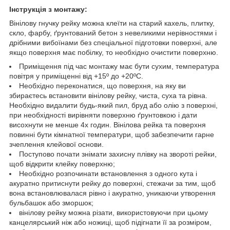
Інструкція з монтажу:
Вінілову гнучку рейку можна клеїти на старий кахель, плитку,
скло, фарбу, ґрунтований бетон з невеликими нерівностями і
дрібними вибоїнами без спеціальної підготовки поверхні, але
якщо поверхня має побілку, то необхідно очистити поверхню.
Приміщення під час монтажу має бути сухим, температура
повітря у приміщенні від +15º до +20ºС.
Необхідно переконатися, що поверхня, на яку ви
збираєтесь встановити вінілову рейку, чиста, суха та рівна.
Необхідно видалити будь-який пил, бруд або олію з поверхні,
при необхідності вирівняти поверхню ґрунтовкою і дати
висохнути не менше 4х годин. Вінілова рейка та поверхня
повинні бути кімнатної температури, щоб забезпечити гарне
зчеплення клейової основи.
Поступово почати знімати захисну плівку на звороті рейки,
щоб відкрити клейку поверхню;
Необхідно розпочинати встановлення з одного кута і
акуратно притиснути рейку до поверхні, стежачи за тим, щоб
вона встановлювалася рівно і акуратно, уникаючи утворення
бульбашок або зморшок;
вінілову рейку можна різати, використовуючи при цьому
канцелярський ніж або ножиці, щоб підігнати її за розміром,