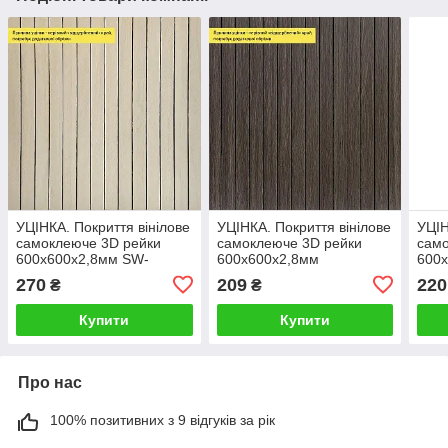
УЦІНКА. Покриття вінілове
УЦІНКА. Покриття вінілове
УЦІН
самоклеюче 3D рейки
самоклеюче 3D рейки
само
600х600х2,8мм SW-
600х600х2,8мм
600х
00002970
Димчастий каштан SW-
граф
270
209
220
₴
₴
00002962
Купити
Купити
Про нас
100% позитивних з 9 відгуків за рік