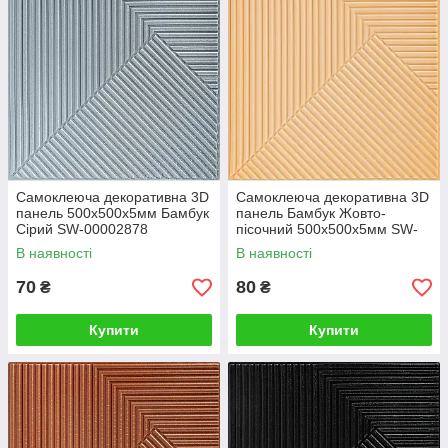
Самоклеюча декоративна 3D
Самоклеюча декоративна 3D
панель 500х500х5мм Бамбук
панель Бамбук Жовто-
Сірий SW-00002878
пісочний 500х500х5мм SW-
00002879
В наявності
В наявності
70
80
₴
₴
Купити
Купити