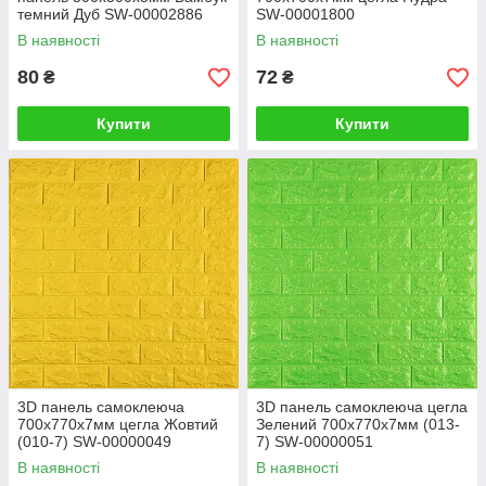
темний Дуб SW-00002886
SW-00001800
В наявності
В наявності
80
72
₴
₴
Купити
Купити
3D панель самоклеюча
3D панель самоклеюча цегла
700х770х7мм цегла Жовтий
Зелений 700х770х7мм (013-
(010-7) SW-00000049
7) SW-00000051
В наявності
В наявності