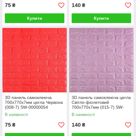
75
140
₴
₴
Купити
Купити
3D панель самоклеюча
3D панель самоклеюча цегла
700х770х7мм цегла Червона
Світло-фіолетовий
(008-7) SW-00000054
700х770х7мм (015-7) SW-
00000058
В наявності
В наявності
75
140
₴
₴