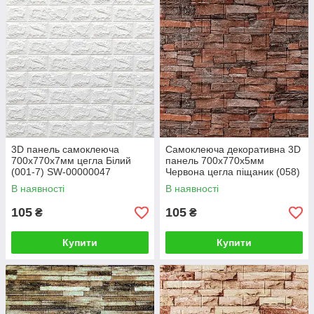
3D панель самоклеюча
Самоклеюча декоративна 3D
700х770х7мм цегла Білий
панель 700х770х5мм
(001-7) SW-00000047
Червона цегла піщаник (058)
SW-00000177
В наявності
В наявності
105
105
₴
₴
Купити
Купити