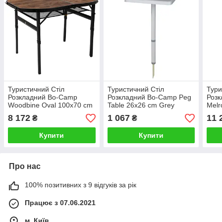
Туристичний Стіл
Туристичний Стіл
Тури
Розкладний Bo-Camp
Розкладний Bo-Camp Peg
Роз
Woodbine Oval 100x70 cm
Table 26x26 cm Grey
Melr
Black/Wood look (1404230)
(1402722) Кемпінговий
Blac
8 172
1 067
11 
₴
₴
Кемпінговий Складаний
Складаний Столик для
Кемп
Столик для риболовлі
риболовлі
Стол
Купити
Купити
Про нас
100% позитивних з 9 відгуків за рік
Працює з 07.06.2021
м. Київ