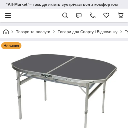
"All-Мarket"– там, де якість зустрічається з комфортом
Товари та послуги
Товари для Спорту і Відпочинку
Т
Новинка