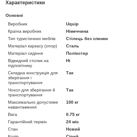
Характеристики
Основні
Виробник
Uquip
Країна виробник
Німеччина
Тип туристичних меблів
Стілець без спинки
Матеріал каркасу (опор)
Сталь
Матеріал сидіння
Поліестер
Відкидний столик на
Ні
підлокітнику
Складна конструкція для
Так
зберігання і
транспортування
Чохол для зберігання й
Так
транспортування
Максимально допустиме
100 кг
навантаження
Вага
0.75 кг
Гарантійний термін
24 міс
Стан
Новий
Колір
Сірий