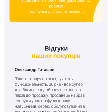
А ще ми постійно проводимо акції та
робимо
подарунки для наших покупців
Відгуки
наших покупців
Олександр Гаташов
“Якість товару на рівні, гучність
функціональність, збірка - все супер.
Але більше сподобався не товар, а
підхід до продажу. продавець набрав і
консультував по функціоналу
навушників. сервіс обслуговування в
даному магазині вартий того, щоб інші