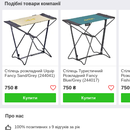
Подібні товари компанії
Стілець розкладний Uquip
Стілець Туристичний
Стіл
Fancy Sand/Grey (244041)
Розкладний Fancy
Роз
Blue/Grey (244017)
Fish
Кемпінговий Складаний
Blac
750
750
750
₴
₴
Стільчик для риболовлі
Кемп
Стіл
Купити
Купити
Про нас
100% позитивних з 9 відгуків за рік